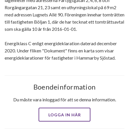
lägenheter med adresserna Fartygsgatan 2, 4, 6, 8 och
Ekonomi
Rorgängargatan 21, 23 samt en uthyrningslokal på 69 m2
med adressen Lugnets Allé 90. Föreningen innehar tomträtten
Utförda renoveringar
till fastigheten Böljan 1, där de har tecknat ett tomträttsavtal
som ska gälla 10 år från 2016-01-01.
Planerade renoveringar
Energiklass C enligt energideklaration daterad december
Övrigt
2020. Under fliken "Dokument" finns en karta som visar
energideklarationer för fastigheter i Hammarby Sjöstad.
Boendeinformation
Du måste vara inloggad för att se denna information.
LOGGA IN HÄR