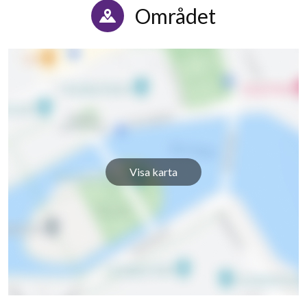
Området
83
Visa karta
lägenheter