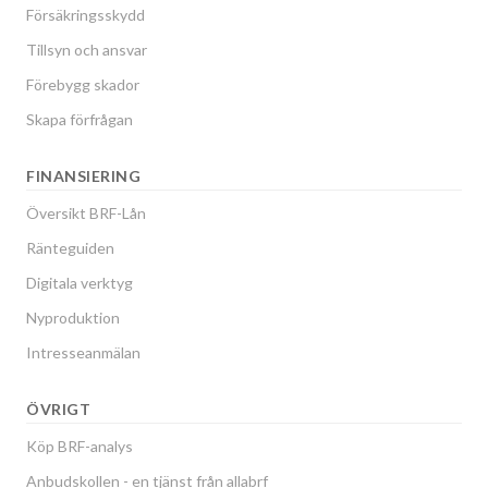
Försäkringsskydd
Tillsyn och ansvar
Förebygg skador
Skapa förfrågan
FINANSIERING
Översikt BRF-Lån
Ränteguiden
Digitala verktyg
Nyproduktion
Intresseanmälan
ÖVRIGT
Köp BRF-analys
Anbudskollen - en tjänst från allabrf