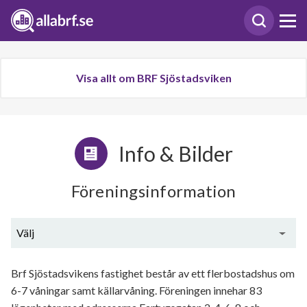
Visa allt om BRF Sjöstadsviken
Info & Bilder
Föreningsinformation
Välj
Allmän beskrivning
Brf Sjöstadsvikens fastighet består av ett flerbostadshus om
6-7 våningar samt källarvåning. Föreningen innehar 83
Senaste nytt från styrelsen