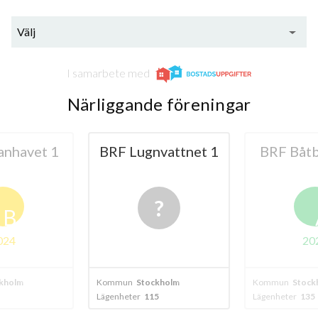
Välj
I samarbete med
Närliggande föreningar
vattnet 1
BRF Båtbyggaren
BRF Lu
Sjös
A
2024
20
kholm
Kommun
Stockholm
Kommun
Stock
5
Lägenheter
135
Lägenheter
116