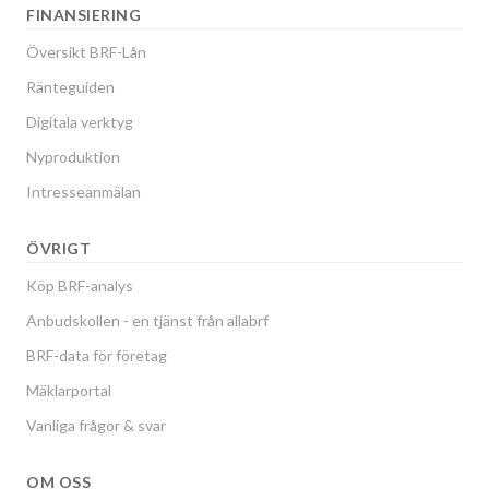
FINANSIERING
Översikt BRF-Lån
Ränteguiden
Digitala verktyg
Nyproduktion
Intresseanmälan
ÖVRIGT
Köp BRF-analys
Anbudskollen - en tjänst från allabrf
BRF-data för företag
Mäklarportal
Vanliga frågor & svar
OM OSS