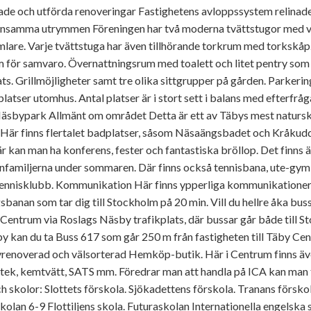
rade och utförda renoveringar Fastighetens avloppssystem relinad
samma utrymmen Föreningen har två moderna tvättstugor med v
lare. Varje tvättstuga har även tillhörande torkrum med torkskåp
 för samvaro. Övernattningsrum med toalett och litet pentry som g
ts. Grillmöjligheter samt tre olika sittgrupper på gården. Parker
atser utomhus. Antal platser är i stort sett i balans med efterfrå
äsbypark Allmänt om området Detta är ett av Täbys mest natursk
. Här finns flertalet badplatser, såsom Näsaängsbadet och Kråkudd
r kan man ha konferens, fester och fantastiska bröllop. Det finns ä
nfamiljerna under sommaren. Där finns också tennisbana, ute-gym 
tennisklubb. Kommunikation Här finns ypperliga kommunikationer
anan som tar dig till Stockholm på 20 min. Vill du hellre åka buss
y Centrum via Roslags Näsby trafikplats, där bussar går både till
y kan du ta Buss 617 som går 250 m från fastigheten till Täby Cen
yrenoverad och välsorterad Hemköp-butik. Här i Centrum finns äv
otek, kemtvätt, SATS mm. Föredrar man att handla på ICA kan man ta 
ch skolor: Slottets förskola. Sjökadettens förskola. Tranans försk
an 6-9 Flottiljens skola. Futuraskolan Internationella engelska 