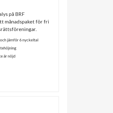
lys på BRF
tt månadspaket för fri
dsrättsföreningar.
och jämför 6 nyckeltal
ntehöjning
e är nöjd