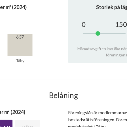
er m² (2024)
Storlek på l
0
150
637
Månadsavgiften kan öka när
föreningens
Täby
Belåning
r m² (2024)
Föreningslån är medlemmarna
bostadsrättsföreningen. Före
medelvärdet i Täby.