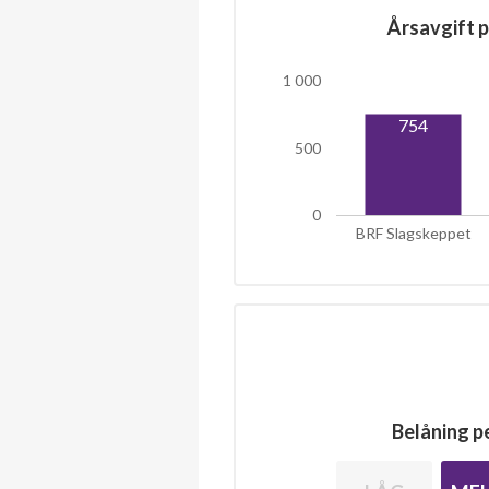
Årsavgift p
1 000
754
500
0
BRF Slagskeppet
Belåning pe