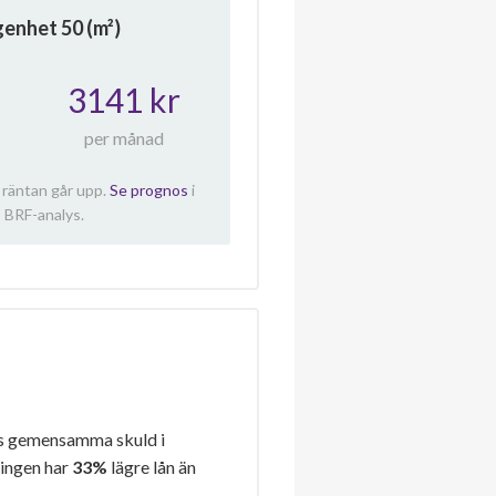
ägenhet
50
(m²)
3141 kr
per månad
 räntan går upp.
Se prognos
i
 BRF-analys.
s gemensamma skuld i
ningen har
33%
lägre lån än