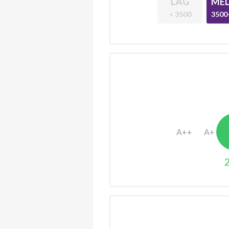
LÅG
MEL
< 3500
3500