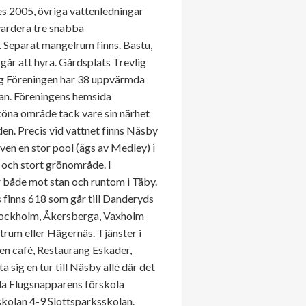
es 2005, övriga vattenledningar
ardera tre snabba
. Separat mangelrum finns. Bastu,
år att hyra. Gårdsplats Trevlig
ing Föreningen har 38 uppvärmda
gan. Föreningens hemsida
öna område tack vare sin närhet
en. Precis vid vattnet finns Näsby
ven en stor pool (ägs av Medley) i
och stort grönområde. I
 både mot stan och runtom i Täby.
 finns 618 som går till Danderyds
 Stockholm, Åkersberga, Vaxholm
trum eller Hägernäs. Tjänster i
en café, Restaurang Eskader,
sig en tur till Näsby allé där det
ola Flugsnapparens förskola
skolan 4-9 Slottsparksskolan.