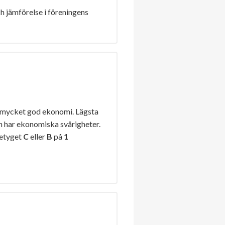
h jämförelse i föreningens
 mycket god ekonomi. Lägsta
n har ekonomiska svårigheter.
betyget
C
eller
B
på
1