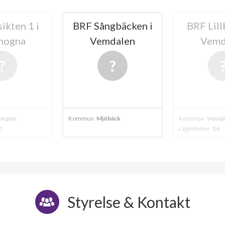
ikten 1 i
BRF Sångbäcken i
BRF Lill
hogna
Vemdalen
Vemd
hogna
Kommun
Mjöbäck
Kommun
Vemda
0
Lägenheter
16
Styrelse & Kontakt