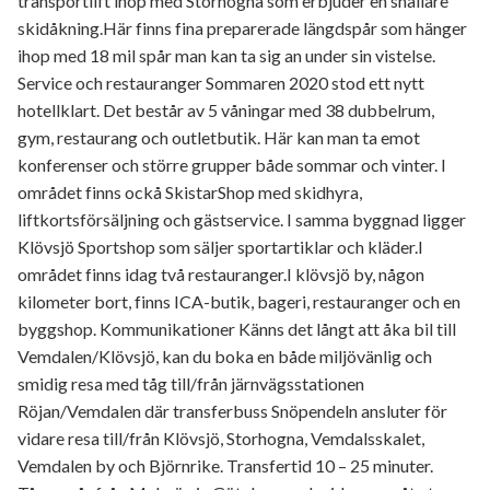
transportlift ihop med Storhogna som erbjuder en snällare
skidåkning.Här finns fina preparerade längdspår som hänger
ihop med 18 mil spår man kan ta sig an under sin vistelse.
Service och restauranger Sommaren 2020 stod ett nytt
hotellklart. Det består av 5 våningar med 38 dubbelrum,
gym, restaurang och outletbutik. Här kan man ta emot
konferenser och större grupper både sommar och vinter. I
området finns ockå SkistarShop med skidhyra,
liftkortsförsäljning och gästservice. I samma byggnad ligger
Klövsjö Sportshop som säljer sportartiklar och kläder.I
området finns idag två restauranger.I klövsjö by, någon
kilometer bort, finns ICA-butik, bageri, restauranger och en
byggshop. Kommunikationer Känns det långt att åka bil till
Vemdalen/Klövsjö, kan du boka en både miljövänlig och
smidig resa med tåg till/från järnvägsstationen
Röjan/Vemdalen där transferbuss Snöpendeln ansluter för
vidare resa till/från Klövsjö, Storhogna, Vemdalsskalet,
Vemdalen by och Björnrike. Transfertid 10 – 25 minuter.