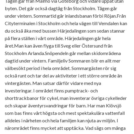
Tågen går från Malmö via Göteborg och vidare uppåt utan
byten. Det går också dagtåg från Stockholm. Tågen går
under vintern. Sommartid går inlandsbanan förbi Röjan.Från
Cityterminalen i Stockholm och hela vägen till Vemdalen kan
du också åka med bussen Härjedalingen som sedan stannar
på flera ställen i vårt område. Härjedalingen går hela
året.Man kan även flyga till Sveg eller Östersund från
Stockholm Arlanda.Snöpendeln går mellan skidområdena
dagtid under vintern. Familjeliv Sommaren blir en allt mer
välbesökt period i hela området. Sommargästen rör sig
också runt och tar del av aktiviteter i ett större område än
vintergästen. Man satsar därför vidare med nya
investeringar. I området finns pumptrack- och
shorttrackbanor för cykel, man inventerar övriga cykelleder
och skapar äventyrsvandringar för barn. Har man Klövsjö
som bas finns vårt högsta och mest spektakulära vattenfall
alldeles i närheten och hela familjen kan njuta av miljön. I
närområdet finns mycket att upptäcka. Vad sägs om många