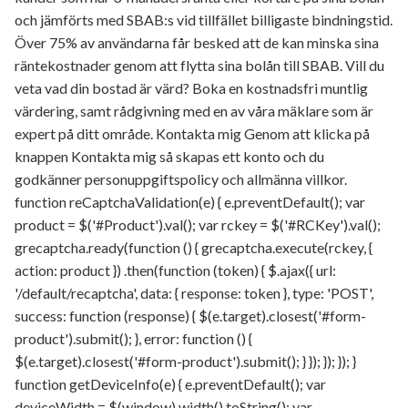
och jämförts med SBAB:s vid tillfället billigaste bindningstid.
Över 75% av användarna får besked att de kan minska sina
räntekostnader genom att flytta sina bolån till SBAB. Vill du
veta vad din bostad är värd? Boka en kostnadsfri muntlig
värdering, samt rådgivning med en av våra mäklare som är
expert på ditt område. Kontakta mig Genom att klicka på
knappen Kontakta mig så skapas ett konto och du
godkänner personuppgiftspolicy och allmänna villkor.
function reCaptchaValidation(e) { e.preventDefault(); var
product = $('#Product').val(); var rckey = $('#RCKey').val();
grecaptcha.ready(function () { grecaptcha.execute(rckey, {
action: product }) .then(function (token) { $.ajax({ url:
'/default/recaptcha', data: { response: token }, type: 'POST',
success: function (response) { $(e.target).closest('#form-
product').submit(); }, error: function () {
$(e.target).closest('#form-product').submit(); } }); }); }); }
function getDeviceInfo(e) { e.preventDefault(); var
deviceWidth = $(window).width().toString(); var