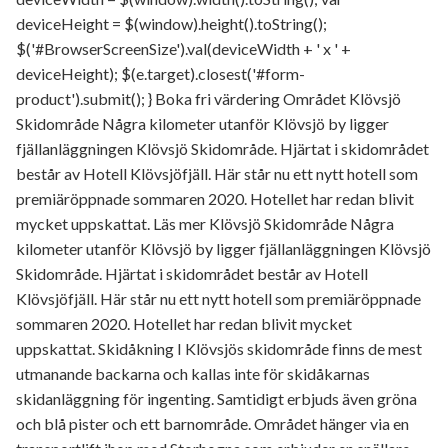
deviceHeight = $(window).height().toString();
$('#BrowserScreenSize').val(deviceWidth + ' x ' +
deviceHeight); $(e.target).closest('#form-
product').submit(); } Boka fri värdering Området Klövsjö
Skidområde Några kilometer utanför Klövsjö by ligger
fjällanläggningen Klövsjö Skidområde. Hjärtat i skidområdet
består av Hotell Klövsjöfjäll. Här står nu ett nytt hotell som
premiäröppnade sommaren 2020. Hotellet har redan blivit
mycket uppskattat. Läs mer Klövsjö Skidområde Några
kilometer utanför Klövsjö by ligger fjällanläggningen Klövsjö
Skidområde. Hjärtat i skidområdet består av Hotell
Klövsjöfjäll. Här står nu ett nytt hotell som premiäröppnade
sommaren 2020. Hotellet har redan blivit mycket
uppskattat. Skidåkning I Klövsjös skidområde finns de mest
utmanande backarna och kallas inte för skidåkarnas
skidanläggning för ingenting. Samtidigt erbjuds även gröna
och blå pister och ett barnområde. Området hänger via en