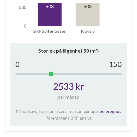
608
608
500
0
BRF Solterrassen
Klövsjö
Storlek på lägenhet
50
(m²)
0
150
2533 kr
per månad
Månadsavgiften kan öka när räntan går upp.
Se prognos
i föreningens BRF-analys.