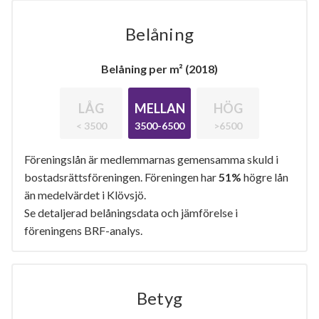
Belåning
Belåning per m² (2018)
LÅG
MELLAN
HÖG
< 3500
3500-6500
>6500
Föreningslån är medlemmarnas gemensamma skuld i
bostadsrättsföreningen. Föreningen har
51%
högre lån
än medelvärdet i Klövsjö.
Se detaljerad belåningsdata och jämförelse i
föreningens BRF-analys.
Betyg