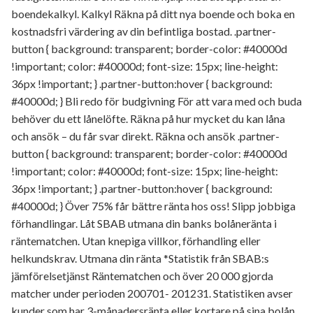
boendekalkyl. Kalkyl Räkna på ditt nya boende och boka en
kostnadsfri värdering av din befintliga bostad. .partner-
button { background: transparent; border-color: #40000d
!important; color: #40000d; font-size: 15px; line-height:
36px !important; } .partner-button:hover { background:
#40000d; } Bli redo för budgivning För att vara med och buda
behöver du ett lånelöfte. Räkna på hur mycket du kan låna
och ansök – du får svar direkt. Räkna och ansök .partner-
button { background: transparent; border-color: #40000d
!important; color: #40000d; font-size: 15px; line-height:
36px !important; } .partner-button:hover { background:
#40000d; } Över 75% får bättre ränta hos oss! Slipp jobbiga
förhandlingar. Låt SBAB utmana din banks bolåneränta i
räntematchen. Utan knepiga villkor, förhandling eller
helkundskrav. Utmana din ränta *Statistik från SBAB:s
jämförelsetjänst Räntematchen och över 20 000 gjorda
matcher under perioden 200701- 201231. Statistiken avser
kunder som har 3-månadersränta eller kortare på sina bolån