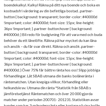
boendekalkyl. Kalkyl Räkna på ditt nya boende och boka en
kostnadsfri värdering av din befintliga bostad. .partner-
button { background: transparent; border-color: #40000d
!important; color: #40000d; font-size: 15px; line-height:
36px !important; } .partner-button:hover { background:
#40000d; } Bli redo för budgivning För att vara med och buda
behöver du ett lånelöfte. Räkna på hur mycket du kan låna
och ansök – du får svar direkt. Räkna och ansök .partner-
button { background: transparent; border-color: #40000d
!important; color: #40000d; font-size: 15px; line-height:
36px !important; } .partner-button:hover { background:
#40000d; } Över 75% får bättre ränta hos oss! Slipp jobbiga
förhandlingar. Låt SBAB utmana din banks bolåneränta i
räntematchen. Utan knepiga villkor, förhandling eller
helkundskrav. Utmana din ränta *Statistik från SBAB:s
jämförelsetjänst Räntematchen och över 20 000 gjorda
matcher under perioden 200701- 201231. Statistiken avser
kunder som har 3-månadersränta eller kortare på sina bolån