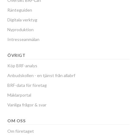
Översikt BRF-Lån
Ränteguiden
Digitala verktyg
Nyproduktion
Intresseanmälan
ÖVRIGT
Köp BRF-analys
Anbudskollen - en tjänst från allabrf
BRF-data för företag
Mäklarportal
Vanliga frågor & svar
OM OSS
Om företaget