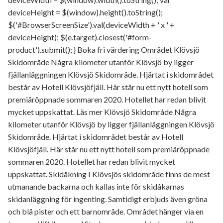
deviceHeight = $(window).height().toString();
$('#BrowserScreenSize').val(deviceWidth + ' x ' +
deviceHeight); $(e.target).closest('#form-
product').submit(); } Boka fri värdering Området Klövsjö
Skidområde Några kilometer utanför Klövsjö by ligger
fjällanläggningen Klövsjö Skidområde. Hjärtat i skidområdet
består av Hotell Klövsjöfjäll. Här står nu ett nytt hotell som
premiäröppnade sommaren 2020. Hotellet har redan blivit
mycket uppskattat. Läs mer Klövsjö Skidområde Några
kilometer utanför Klövsjö by ligger fjällanläggningen Klövsjö
Skidområde. Hjärtat i skidområdet består av Hotell
Klövsjöfjäll. Här står nu ett nytt hotell som premiäröppnade
sommaren 2020. Hotellet har redan blivit mycket
uppskattat. Skidåkning I Klövsjös skidområde finns de mest
utmanande backarna och kallas inte för skidåkarnas
skidanläggning för ingenting. Samtidigt erbjuds även gröna
och blå pister och ett barnområde. Området hänger via en