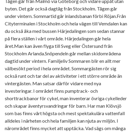
Tågen går från Malmö via Göteborg och vidare uppåt utan
byten. Det går också dagtåg från Stockholm. Tågen går
under vintern. Sommartid går inlandsbanan förbi Röjan.Från
Cityterminalen i Stockholm och hela vägen till Vemdalen kan
du också åka med bussen Härjedalingen som sedan stannar
på flera ställen i vårt område. Härjedalingen går hela
året.Man kan även flyga till Sveg eller Östersund från
Stockholm Arlanda.Snöpendeln går mellan skidområdena
dagtid under vintern. Familjeliv Sommaren blir en allt mer
välbesökt period i hela området. Sommargästen rör sig
också runt och tar del av aktiviteter i ett större område än
vintergästen. Man satsar därför vidare med nya
investeringar. I området finns pumptrack- och
shorttrackbanor för cykel, man inventerar övriga cykelleder
och skapar äventyrsvandringar för barn. Har man Klövsjö
som bas finns vårt högsta och mest spektakulära vattenfall
alldeles i närheten och hela familjen kan njuta av miljön. I
närområdet finns mycket att upptäcka. Vad sägs om många