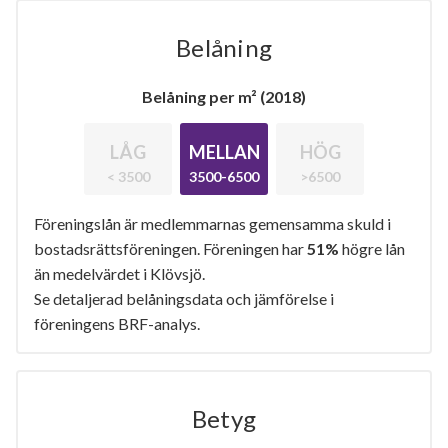
Belåning
Belåning per m² (2018)
LÅG
MELLAN
HÖG
< 3500
3500-6500
>6500
Föreningslån är medlemmarnas gemensamma skuld i
bostadsrättsföreningen. Föreningen har
51%
högre lån
än medelvärdet i Klövsjö.
Se detaljerad belåningsdata och jämförelse i
föreningens BRF-analys.
Betyg