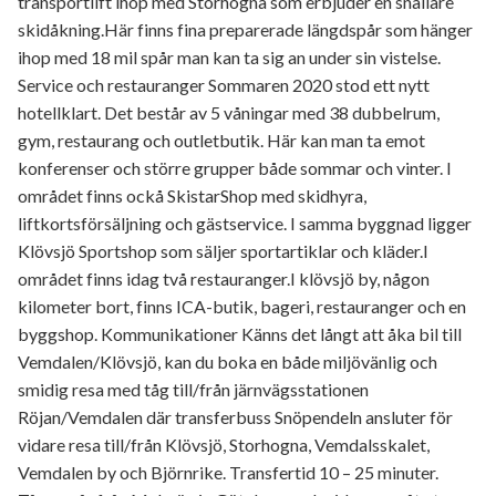
transportlift ihop med Storhogna som erbjuder en snällare
skidåkning.Här finns fina preparerade längdspår som hänger
ihop med 18 mil spår man kan ta sig an under sin vistelse.
Service och restauranger Sommaren 2020 stod ett nytt
hotellklart. Det består av 5 våningar med 38 dubbelrum,
gym, restaurang och outletbutik. Här kan man ta emot
konferenser och större grupper både sommar och vinter. I
området finns ockå SkistarShop med skidhyra,
liftkortsförsäljning och gästservice. I samma byggnad ligger
Klövsjö Sportshop som säljer sportartiklar och kläder.I
området finns idag två restauranger.I klövsjö by, någon
kilometer bort, finns ICA-butik, bageri, restauranger och en
byggshop. Kommunikationer Känns det långt att åka bil till
Vemdalen/Klövsjö, kan du boka en både miljövänlig och
smidig resa med tåg till/från järnvägsstationen
Röjan/Vemdalen där transferbuss Snöpendeln ansluter för
vidare resa till/från Klövsjö, Storhogna, Vemdalsskalet,
Vemdalen by och Björnrike. Transfertid 10 – 25 minuter.