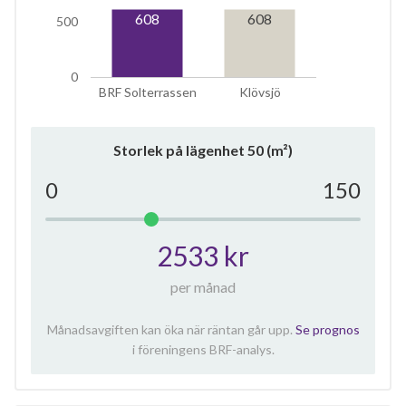
608
608
500
0
BRF Solterrassen
Klövsjö
Storlek på lägenhet
50
(m²)
0
150
2533 kr
per månad
Månadsavgiften kan öka när räntan går upp.
Se prognos
i föreningens BRF-analys.