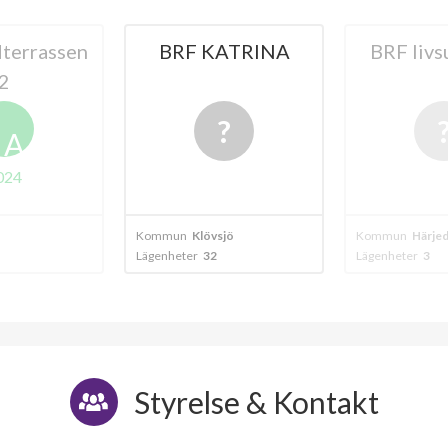
ATRINA
BRF livsutsikten
BRF K
Katr
sjö
Kommun
Härjedalen
Kommun
Berg
Lägenheter
3
Lägenheter
2
Styrelse & Kontakt