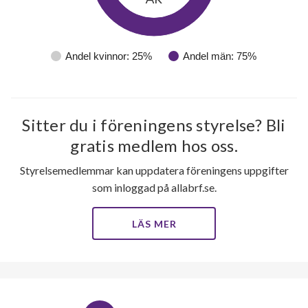
Andel kvinnor: 25%
Andel män: 75%
8
Sitter du i föreningens styrelse? Bli
lägenheter
gratis medlem hos oss.
Styrelsemedlemmar kan uppdatera föreningens uppgifter
som inloggad på allabrf.se.
LÄS MER