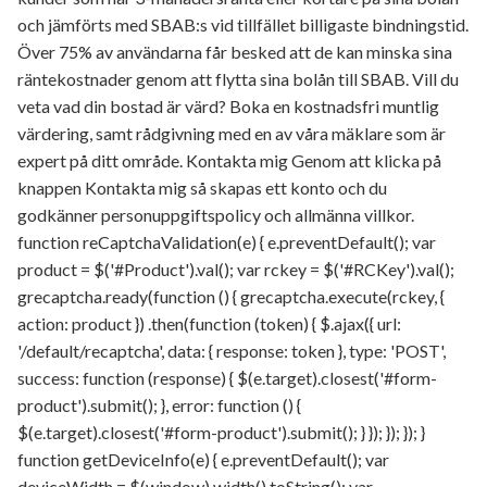
och jämförts med SBAB:s vid tillfället billigaste bindningstid.
Över 75% av användarna får besked att de kan minska sina
räntekostnader genom att flytta sina bolån till SBAB. Vill du
veta vad din bostad är värd? Boka en kostnadsfri muntlig
värdering, samt rådgivning med en av våra mäklare som är
expert på ditt område. Kontakta mig Genom att klicka på
knappen Kontakta mig så skapas ett konto och du
godkänner personuppgiftspolicy och allmänna villkor.
function reCaptchaValidation(e) { e.preventDefault(); var
product = $('#Product').val(); var rckey = $('#RCKey').val();
grecaptcha.ready(function () { grecaptcha.execute(rckey, {
action: product }) .then(function (token) { $.ajax({ url:
'/default/recaptcha', data: { response: token }, type: 'POST',
success: function (response) { $(e.target).closest('#form-
product').submit(); }, error: function () {
$(e.target).closest('#form-product').submit(); } }); }); }); }
function getDeviceInfo(e) { e.preventDefault(); var
deviceWidth = $(window).width().toString(); var