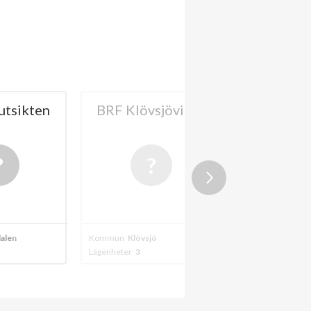
utsikten
BRF Klövsjövillan
BRF Skidt
202
alen
Kommun
Klövsjö
Kommun
Klövsjö
Lägenheter
3
Lägenheter
12