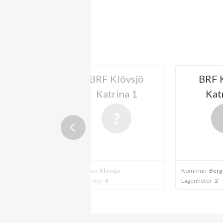
llbäcken i
BRF Klövsjö
BRF 
mdalen
Katrina 1
Kat
mdalen
Kommun
Klövsjö
Kommun
Berg
6
Lägenheter
4
Lägenheter
2