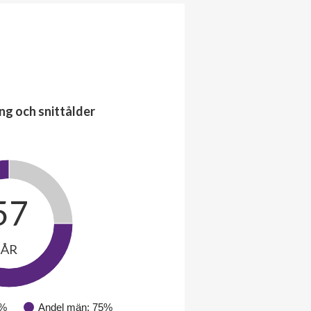
ng och snittålder
57
ÅR
5%
Andel män: 75%