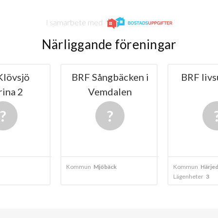
I samarbete med
Närliggande föreningar
Klövsjö
BRF Sångbäcken i
BRF livs
rina 2
Vemdalen
Kommun
Mjöbäck
Kommun
Härjed
Lägenheter
3