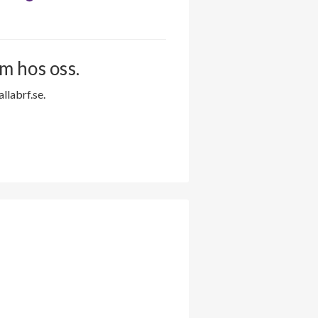
m hos oss.
labrf.se.