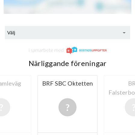
Välj
I samarbete med
Närliggande föreningar
BC Oktetten
BRF
BRF
Falsterbovägen 45
Hö