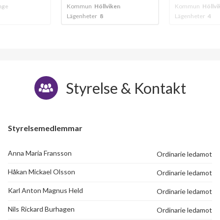
öllviken
Kommun
Höllviken
Kommun
Hö
8
Lägenheter
4
Lägenheter
Styrelse & Kontakt
Styrelsemedlemmar
Anna Maria Fransson
Ordinarie ledamot
Håkan Mickael Olsson
Ordinarie ledamot
Karl Anton Magnus Held
Ordinarie ledamot
Nils Rickard Burhagen
Ordinarie ledamot