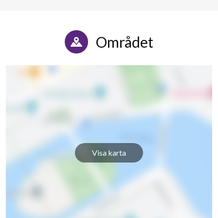
Området
Visa karta