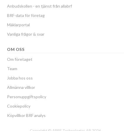
Anbudskollen - en tjänst från allabrf
BRF-data för företag
Mäklarportal
Vanliga frågor & svar
OM OSS
Om företaget
Team
Jobba hos oss
Allmänna villkor
Personuppgiftspolicy
Cookiepolicy
Köpvillkor BRF analys
Copyright © ABRF Technologies AB 2026