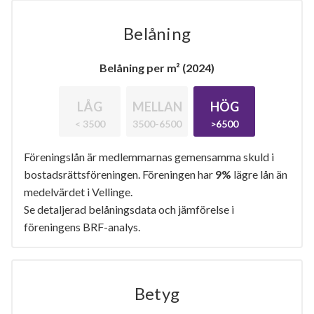
Belåning
Belåning per m² (2024)
LÅG
MELLAN
HÖG
< 3500
3500-6500
>6500
Föreningslån är medlemmarnas gemensamma skuld i
bostadsrättsföreningen. Föreningen har
9%
lägre lån än
medelvärdet i Vellinge.
Se detaljerad belåningsdata och jämförelse i
föreningens BRF-analys.
Betyg