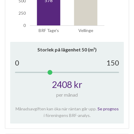
578
500
250
0
BRF Tage's
Vellinge
Storlek på lägenhet
50
(m²)
0
150
2408 kr
per månad
Månadsavgiften kan öka när räntan går upp.
Se prognos
i föreningens BRF-analys.