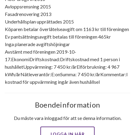
Avloppsrensning 2015
Fasadrenovering 2013
Underhållsplan upprättades 2015
Köparen betalar överlåtelseavgift om 1163 kr till föreningen
Ev pantsättningsavgift betalas till föreningen 465kr
Inga planerade avgiftshöjningar
Avstämt med föreningen 2019-10-
17.EkonomiDriftskostnad:Driftskostnad med 1 person i
hushålletUppvärmning: 7 450 kr/årElförbrukning: 4 967
kWh/årNätleverantör:E:onSumma: 7 450 kr/årKommentar:I
kostnad för uppvärmning ingår även hushållsel
Boendeinformation
Du måste vara inloggad för att se denna information.
LOGGA IN HÄR