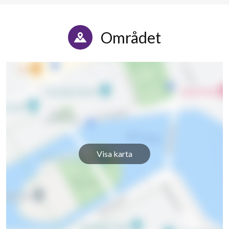
Området
Visa karta