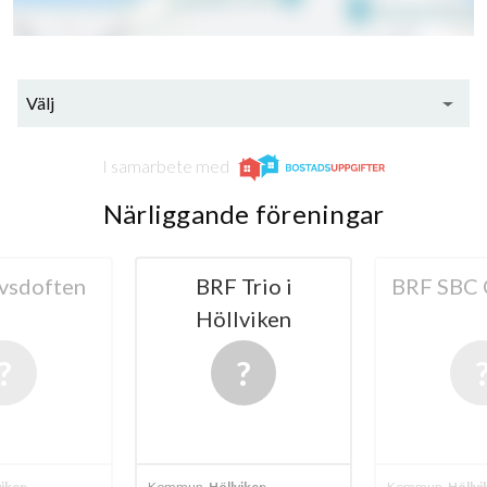
Välj
I samarbete med
Närliggande föreningar
Trio i
BRF SBC Oktetten
BRF 
viken
20
viken
Kommun
Höllviken
Kommun
Vellin