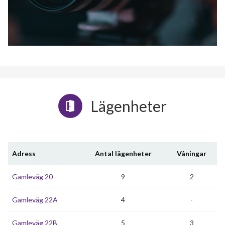
Lägenheter
Adress
Antal lägenheter
Våningar
Gamleväg 20
9
2
Gamleväg 22A
4
-
Gamleväg 22B
5
3