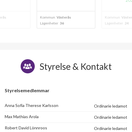
erås
Kommun
Västerås
Kommun
Väste
Lägenheter
36
Lägenheter
24
Styrelse & Kontakt
Styrelsemedlemmar
Anna Sofia Therese Karlsson
Ordinarie ledamot
Max Mathias Arola
Ordinarie ledamot
Robert David Lönnroos
Ordinarie ledamot