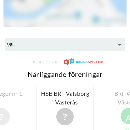
Välj
I samarbete med
Närliggande föreningar
gor nr 1
HSB BRF Valsborg
BRF W
i Västerås
Väst
20