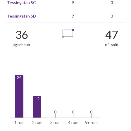
Tessingatan 5C
9
3
Tessingatan 5D
9
3
36
24
lägenheter
12
0
0
0
0
0
0
1 rum
2 rum
3 rum
4 rum
5+ rum