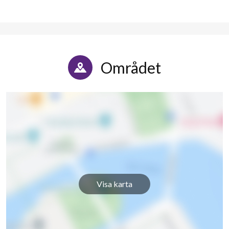
Området
Visa karta