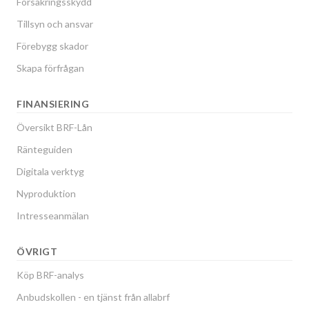
Försäkringsskydd
Tillsyn och ansvar
Förebygg skador
Skapa förfrågan
FINANSIERING
Översikt BRF-Lån
Ränteguiden
Digitala verktyg
Nyproduktion
Intresseanmälan
ÖVRIGT
Köp BRF-analys
Anbudskollen - en tjänst från allabrf