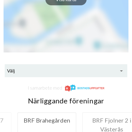
Välj
I samarbete med
Närliggande föreningar
hegården
BRF Fjolner 2 i
BRF Rin
Västerås