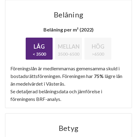
Belåning
Belåning per m² (2022)
LÅG
MELLAN
HÖG
< 3500
3500-6500
>6500
Föreningslån är medlemmarnas gemensamma skuld i
bostadsrättsföreningen. Föreningen har
75%
lägre lån
än medelvärdet i Västerås.
Se detaljerad belåningsdata och jämförelse i
föreningens BRF-analys.
Betyg