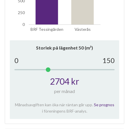
500
250
0
BRF Tessingården
Västerås
Storlek på lägenhet
50
(m²)
0
150
2704 kr
per månad
Månadsavgiften kan öka när räntan går upp.
Se prognos
i föreningens BRF-analys.