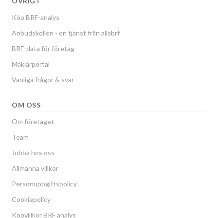
ÖVRIGT
Köp BRF-analys
Anbudskollen - en tjänst från allabrf
BRF-data för företag
Mäklarportal
Vanliga frågor & svar
OM OSS
Om företaget
Team
Jobba hos oss
Allmänna villkor
Personuppgiftspolicy
Cookiepolicy
Köpvillkor BRF analys