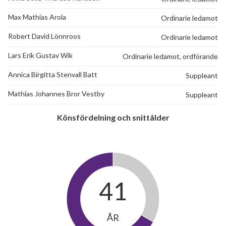
36
Max Mathias Arola
Ordinarie ledamot
Robert David Lönnroos
Ordinarie ledamot
lägenheter
Lars Erik Gustav Wik
Ordinarie ledamot, ordförande
Annica Birgitta Stenvall Batt
Suppleant
Mathias Johannes Bror Vestby
Suppleant
Könsfördelning och snittålder
41
ÅR