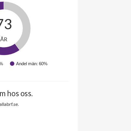
73
ÅR
0%
Andel män: 60%
m hos oss.
labrf.se.