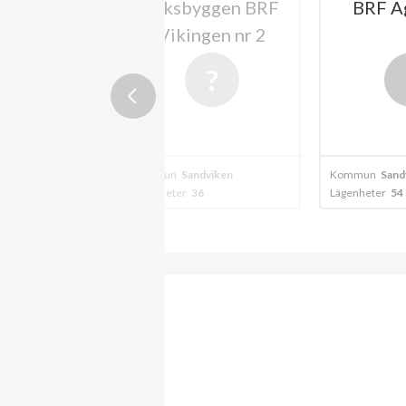
tensötan
Riksbyggen BRF
BRF A
Vikingen nr 2
dviken
Kommun
Sandviken
Kommun
Sand
02
Lägenheter
36
Lägenheter
54