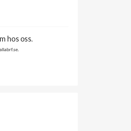
m hos oss.
labrf.se.