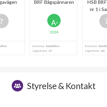
gavägen
BRF Bågspännaren
HSB BRF
nr 1 i S
A
+
2024
viken
Kommun
Sandviken
Kommun
Sandv
Lägenheter
27
Lägenheter
60
Styrelse & Kontakt