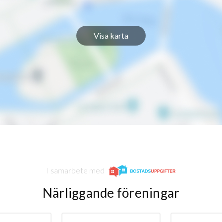
Visa karta
I samarbete med
Närliggande föreningar