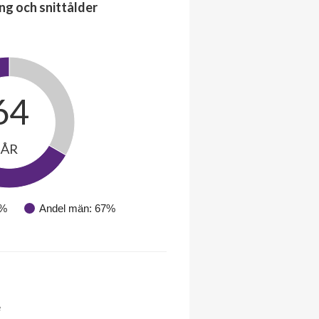
ng och snittålder
64
ÅR
3%
Andel män: 67%
e