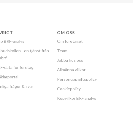
VRIGT
OM OSS
p BRF-analys
Om företaget
budskollen - en tjänst från
Team
labrf
Jobba hos oss
F-data för företag
Allmänna villkor
klarportal
Personuppgiftspolicy
nliga frågor & svar
Cookiepolicy
Köpvillkor BRF analys