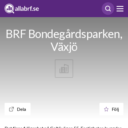
BRF Bondegårdsparken,
Växjö
Dela
Följ