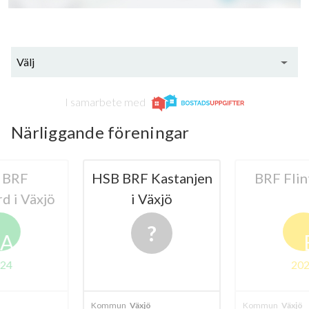
Välj
I samarbete med
Närliggande föreningar
Kastanjen
BRF Flintyxan 1
HSB
äxjö
Skogslyck
B
2024
ö
Kommun
Växjö
Kommun
Växjö