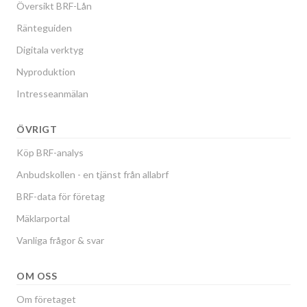
Översikt BRF-Lån
Ränteguiden
Digitala verktyg
Nyproduktion
Intresseanmälan
ÖVRIGT
Köp BRF-analys
Anbudskollen - en tjänst från allabrf
BRF-data för företag
Mäklarportal
Vanliga frågor & svar
OM OSS
Om företaget