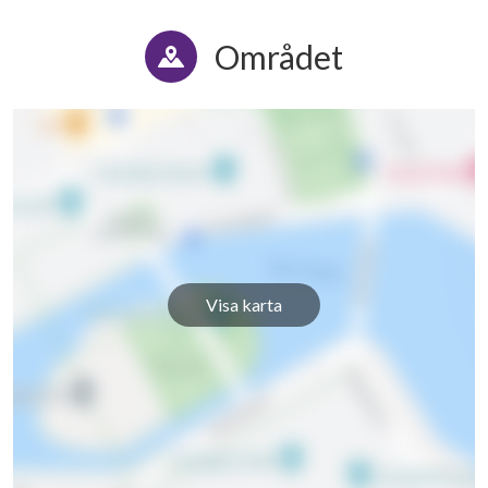
Området
Visa karta