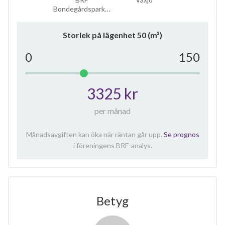
Bondegårdspark…
Storlek på lägenhet
50
(m²)
0
150
3325 kr
per månad
Månadsavgiften kan öka när räntan går upp.
Se prognos
i föreningens BRF-analys.
Betyg