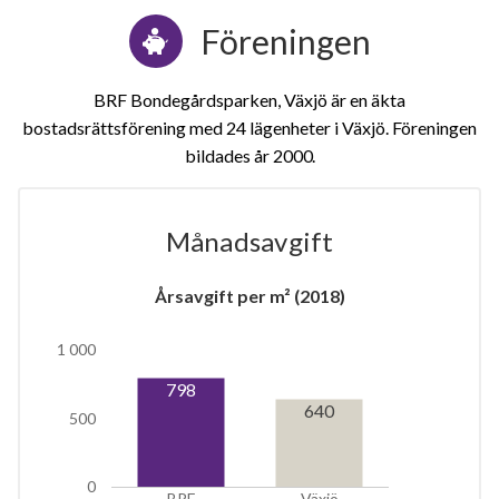
Föreningen
BRF Bondegårdsparken, Växjö är en äkta
bostadsrättsförening med 24 lägenheter i Växjö. Föreningen
bildades år 2000
Månadsavgift
1
Årsavgift per m² (2018)
lägenhet
1 000
798
640
500
0
BRF
Växjö