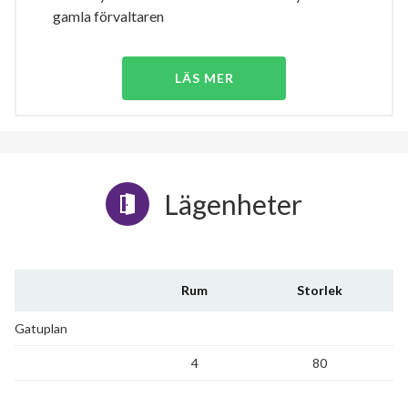
gamla förvaltaren
LÄS MER
Lägenheter
Rum
Storlek
Gatuplan
4
80