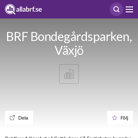
BRF Bondegårdsparken,
Växjö
Dela
Följ