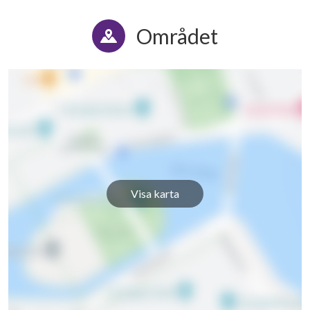
Området
Visa karta