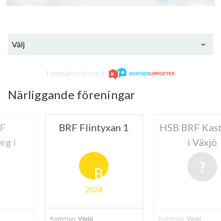
Välj
I samarbete med
Närliggande föreningar
ntyxan 1
HSB BRF Kastanjen
HSB BRF
i Växjö
Vä
B
024
ö
Kommun
Växjö
Kommun
Växjö