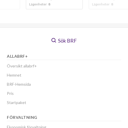
Lägenheter
8
Lägenheter
179
Sök BRF
ALLABRF+
Översikt allabrf+
Hemnet
BRF-Hemsida
Pris
Startpaket
FÖRVALTNING
Ekonomisk förvaltning