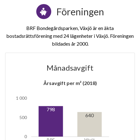
Föreningen
BRF Bondegårdsparken, Växjö är en äkta
bostadsrättsförening med 24 lägenheter i Växjö. Föreningen
bildades år 2000
Månadsavgift
1
Årsavgift per m² (2018)
lägenhet
1 000
798
640
500
0
BRF
Växjö