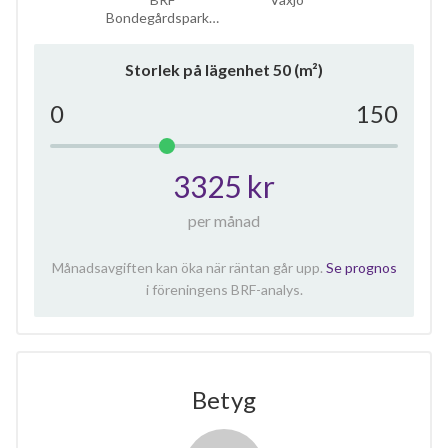
Bondegårdspark…
Storlek på lägenhet
50
(m²)
0
150
3325 kr
per månad
Månadsavgiften kan öka när räntan går upp.
Se prognos
i föreningens BRF-analys.
Betyg