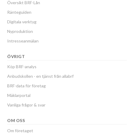
Översikt BRF-Lån
Ränteguiden
Digitala verktyg
Nyproduktion
Intresseanmälan
ÖVRIGT
Köp BRF-analys
Anbudskollen - en tjänst från allabrf
BRF-data för företag
Mäklarportal
Vanliga frågor & svar
OM OSS
Om företaget