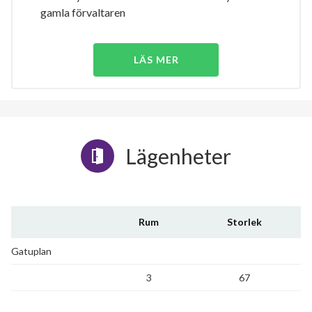
gamla förvaltaren
LÄS MER
Lägenheter
Rum
Storlek
Gatuplan
3
67