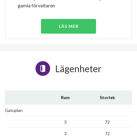
gamla förvaltaren
LÄS MER
Lägenheter
Rum
Storlek
Gatuplan
3
72
3
72