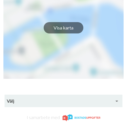
Visa karta
Välj
I samarbete med