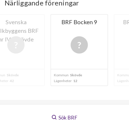
Närliggande föreningar
nska
BRF Bocken 9
BRF Ka
gens BRF
i Skövde
de
Kommun
Skövde
Kommun
Skövd
Lägenheter
12
Lägenheter
8
Sök BRF