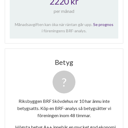
2220 kr
per månad
Månadsavgiften kan öka när räntan går upp.
Se prognos
i föreningens BRF-analys.
Betyg
Riksbyggen BRF Skövdehus nr 10 har ännu inte
betygsatts. Köp en BRF-analys så betygsätter vi
föreningen inom 48 timmar.
Högsta betyg A++ innebär en mycket god ekonomi.