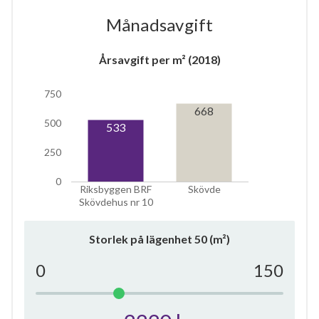
Månadsavgift
Årsavgift per m² (2018)
6
750
668
500
533
lägenheter
250
0
Riksbyggen BRF
Skövde
Skövdehus nr 10
Storlek på lägenhet
50
(m²)
0
150