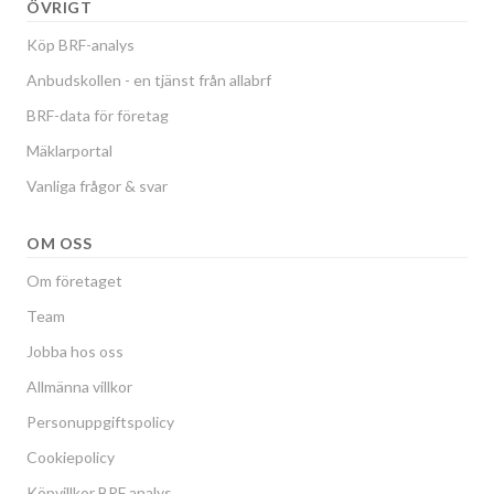
ÖVRIGT
Köp BRF-analys
Anbudskollen - en tjänst från allabrf
BRF-data för företag
Mäklarportal
Vanliga frågor & svar
OM OSS
Om företaget
Team
Jobba hos oss
Allmänna villkor
Personuppgiftspolicy
Cookiepolicy
Köpvillkor BRF analys