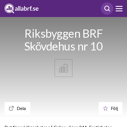
Riksbyggen BRF
Skövdehus nr 10
Dela
Följ