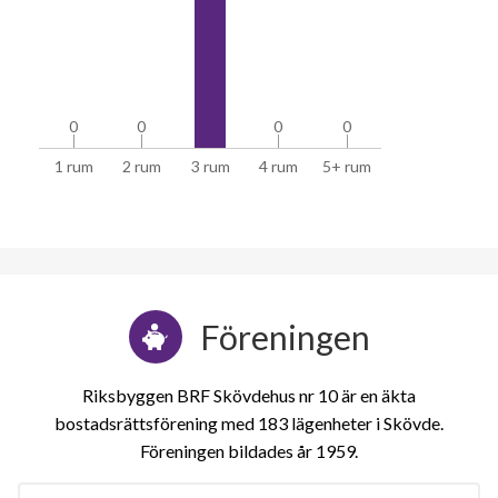
0
0
0
0
0
0
0
0
1 rum
2 rum
3 rum
4 rum
5+ rum
Föreningen
Riksbyggen BRF Skövdehus nr 10 är en äkta
bostadsrättsförening med 183 lägenheter i Skövde.
Föreningen bildades år 1959