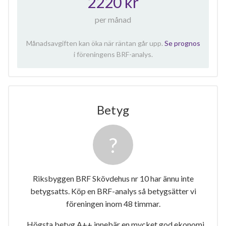
2220 kr
per månad
Månadsavgiften kan öka när räntan går upp.
Se prognos
i föreningens BRF-analys.
Betyg
Riksbyggen BRF Skövdehus nr 10 har ännu inte
betygsatts. Köp en BRF-analys så betygsätter vi
föreningen inom 48 timmar.
Högsta betyg A++ innebär en mycket god ekonomi.