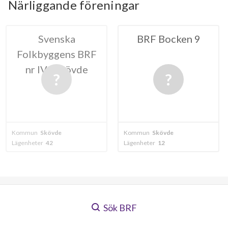
Närliggande föreningar
nska
BRF Bocken 9
BRF Ka
gens BRF
i Skövde
de
Kommun
Skövde
Kommun
Skövd
Lägenheter
12
Lägenheter
8
Sök BRF