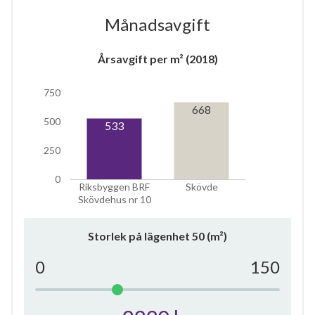
Månadsavgift
Årsavgift per m² (2018)
6
750
668
500
533
lägenheter
250
0
Riksbyggen BRF
Skövde
Skövdehus nr 10
Storlek på lägenhet
50
(m²)
0
150