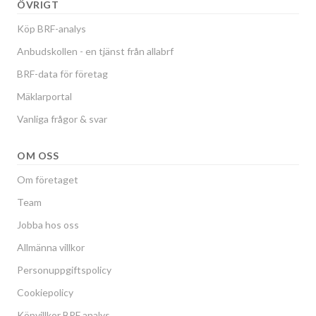
ÖVRIGT
Köp BRF-analys
Anbudskollen - en tjänst från allabrf
BRF-data för företag
Mäklarportal
Vanliga frågor & svar
OM OSS
Om företaget
Team
Jobba hos oss
Allmänna villkor
Personuppgiftspolicy
Cookiepolicy
Köpvillkor BRF analys