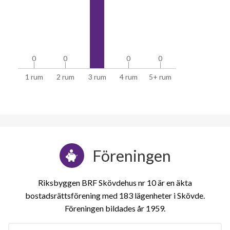
0
0
0
0
0
0
0
0
1 rum
2 rum
3 rum
4 rum
5+ rum
Föreningen
Riksbyggen BRF Skövdehus nr 10 är en äkta
bostadsrättsförening med 183 lägenheter i Skövde.
Föreningen bildades år 1959