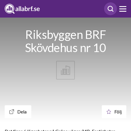
Riksbyggen BRF
Skövdehus nr 10
Dela
Följ