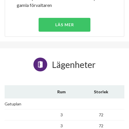
gamla förvaltaren
LÄS MER
Lägenheter
Rum
Storlek
Gatuplan
3
72
3
72