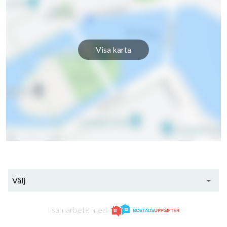
Visa karta
Välj
I samarbete med