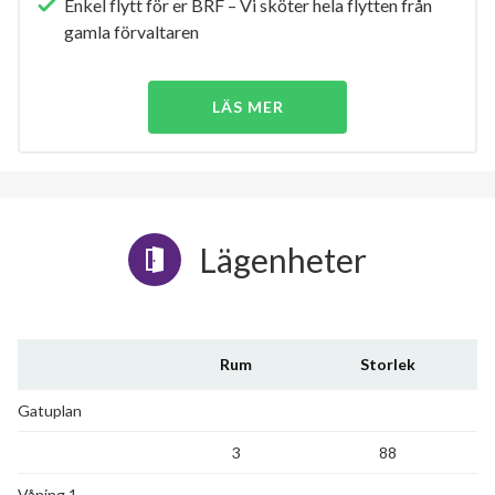
Enkel flytt för er BRF – Vi sköter hela flytten från
gamla förvaltaren
LÄS MER
Lägenheter
Rum
Storlek
Gatuplan
3
88
Våning 1