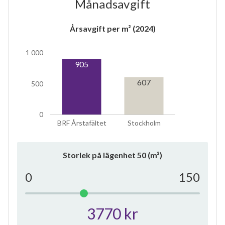
Månadsavgift
Årsavgift per m² (2024)
5
1 000
905
lägenheter
607
500
0
BRF Årstafältet
Stockholm
Storlek på lägenhet
50
(m²)
0
150
3770 kr