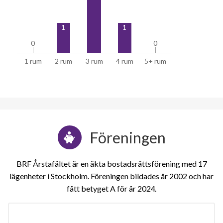
1
1
0
0
0
0
1 rum
2 rum
3 rum
4 rum
5+ rum
Föreningen
BRF Årstafältet är en äkta bostadsrättsförening med 17
lägenheter i Stockholm. Föreningen bildades år 2002 och har
fått betyget A för år 2024