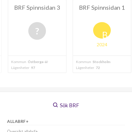
nnsidan 3
BRF Spinnsidan 1
BRF Svär
B
2024
erga-älvsjö - stockholm
Kommun
Stockholm
Kommun
Östber
Lägenheter
72
Lägenheter
71
Sök BRF
ALLABRF+
Översikt allabrf+