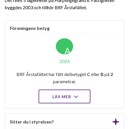
Det finns 5 lägenheter på Harplingegränd 6. Fastigheten
byggdes 2003 och tillhör BRF Årstafältet.
Föreningens betyg
A
2024
BRF Årstafältet har fått delbetyget
C
eller
B
på
2
parametrar.
LÄS MER
Sitter du i styrelsen?