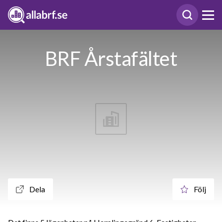
BRF Årstafältet
Dela
Följ