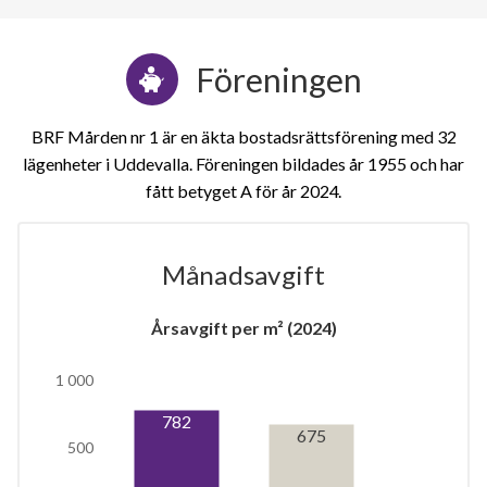
Föreningen
BRF Mården nr 1 är en äkta bostadsrättsförening med 32
lägenheter i Uddevalla. Föreningen bildades år 1955 och har
fått betyget A för år 2024
Månadsavgift
1
Årsavgift per m² (2024)
1 000
lägenhet
782
675
500