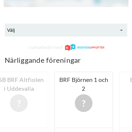
Välj
I samarbete med
Närliggande föreningar
Altfiolen
BRF Björnen 1 och
BRF Bju
evalla
2
Udde