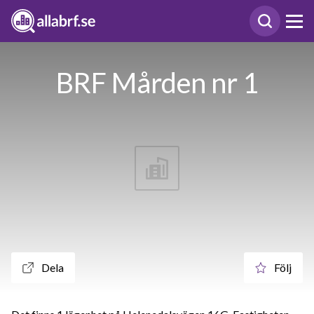
BRF Mården nr 1
Dela
Följ