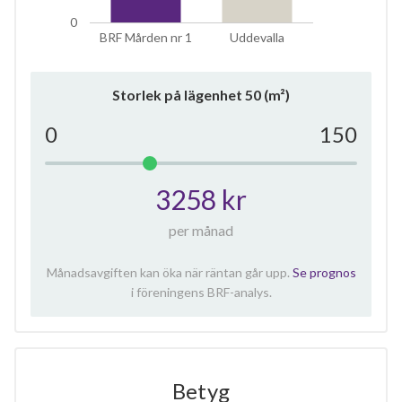
0
BRF Mården nr 1
Uddevalla
Storlek på lägenhet
50
(m²)
0
150
3258 kr
per månad
Månadsavgiften kan öka när räntan går upp.
Se prognos
i föreningens BRF-analys.
Betyg