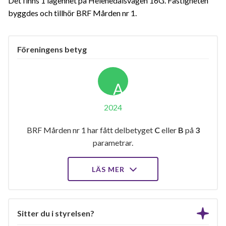
Det finns 1 lägenhet på Helenedalsvägen 16G. Fastigheten
byggdes och tillhör BRF Mården nr 1.
Föreningens betyg
A
2024
BRF Mården nr 1 har fått delbetyget
C
eller
B
på
3
parametrar.
LÄS MER
Sitter du i styrelsen?