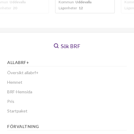
valla
Kommun
Uddevalla
Kommun
Uddeva
Lägenheter
12
Lägenheter
10
Sök BRF
ALLABRF+
Översikt allabrf+
Hemnet
BRF-Hemsida
Pris
Startpaket
FÖRVALTNING