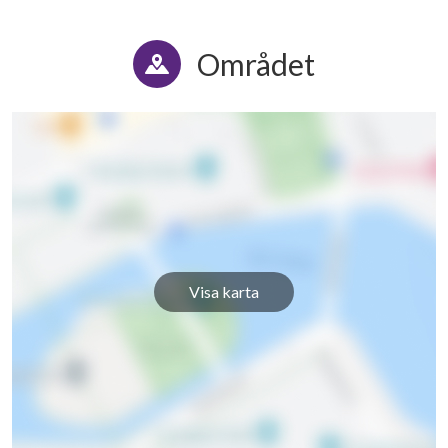
Området
Visa karta