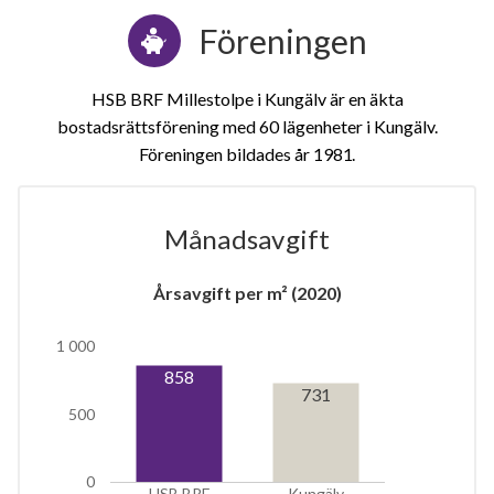
Föreningen
HSB BRF Millestolpe i Kungälv är en äkta
bostadsrättsförening med 60 lägenheter i Kungälv.
Föreningen bildades år 1981
Månadsavgift
1
Årsavgift per m² (2020)
lägenhet
1 000
858
731
500
0
HSB BRF
Kungälv