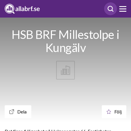
HSB BRF Millestolpe i
Kungälv
Dela
Följ