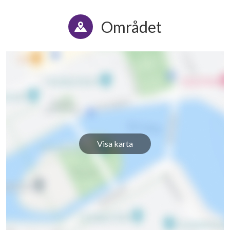
Området
Visa karta