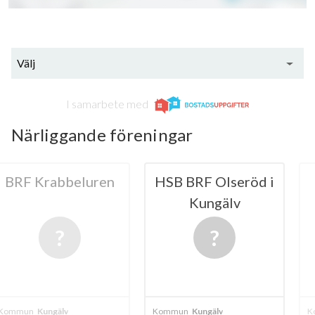
Välj
I samarbete med
Närliggande föreningar
bbeluren
HSB BRF Olseröd i
HSB
Kungälv
Munkeg
Kun
älv
Kommun
Kungälv
Kommun
Kungä