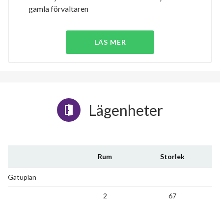
gamla förvaltaren
LÄS MER
Lägenheter
Rum
Storlek
Gatuplan
2
67