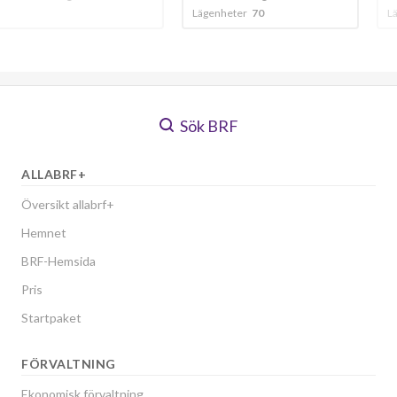
Lägenheter
70
Lägenheter
102
Sök BRF
ALLABRF+
Översikt allabrf+
Hemnet
BRF-Hemsida
Pris
Startpaket
FÖRVALTNING
Ekonomisk förvaltning