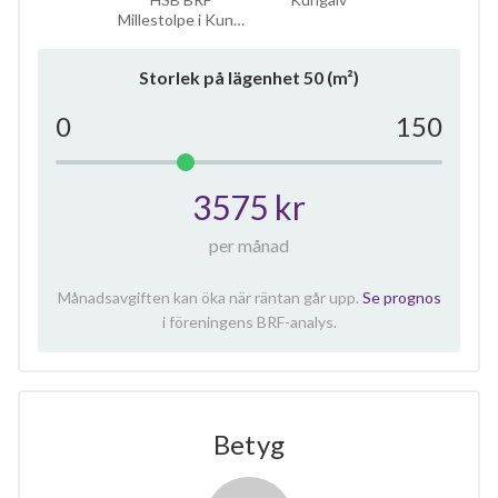
Millestolpe i Kun…
Storlek på lägenhet
50
(m²)
0
150
3575 kr
per månad
Månadsavgiften kan öka när räntan går upp.
Se prognos
i föreningens BRF-analys.
Betyg