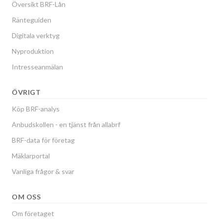
Översikt BRF-Lån
Ränteguiden
Digitala verktyg
Nyproduktion
Intresseanmälan
ÖVRIGT
Köp BRF-analys
Anbudskollen - en tjänst från allabrf
BRF-data för företag
Mäklarportal
Vanliga frågor & svar
OM OSS
Om företaget