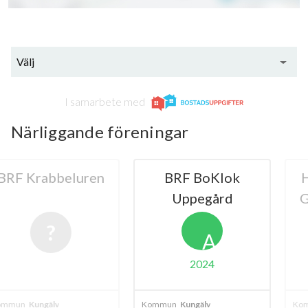
Välj
I samarbete med
Närliggande föreningar
bbeluren
BRF BoKlok
HSB BRF
Uppegård
Gömme i
A
2024
älv
Kommun
Kungälv
Kommun
Kungä