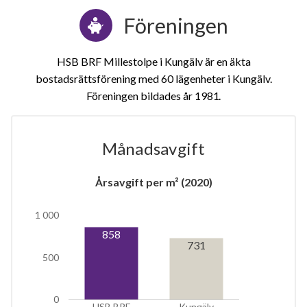
Föreningen
HSB BRF Millestolpe i Kungälv är en äkta
bostadsrättsförening med 60 lägenheter i Kungälv.
Föreningen bildades år 1981
Månadsavgift
1
Årsavgift per m² (2020)
lägenhet
1 000
858
731
500
0
HSB BRF
Kungälv