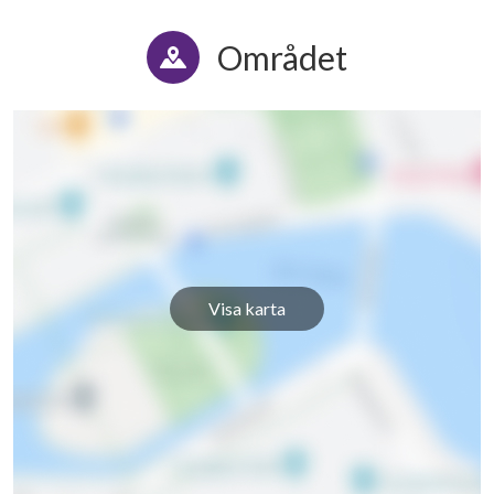
Området
Visa karta