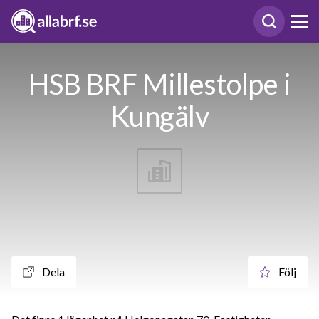
HSB BRF Millestolpe i
Kungälv
Dela
Följ