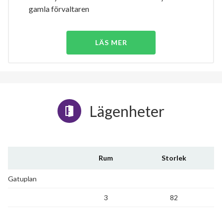
gamla förvaltaren
LÄS MER
Lägenheter
Rum
Storlek
Gatuplan
3
82