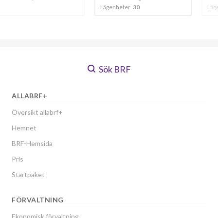
Lägenheter
30
Lägenheter
93
Sök BRF
ALLABRF+
Översikt allabrf+
Hemnet
BRF-Hemsida
Pris
Startpaket
FÖRVALTNING
Ekonomisk förvaltning