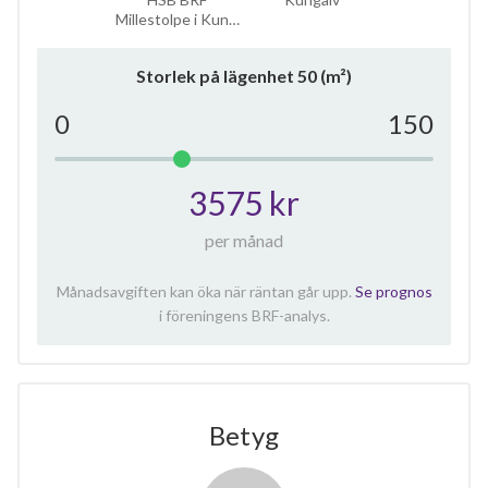
Millestolpe i Kun…
Storlek på lägenhet
50
(m²)
0
150
3575 kr
per månad
Månadsavgiften kan öka när räntan går upp.
Se prognos
i föreningens BRF-analys.
Betyg