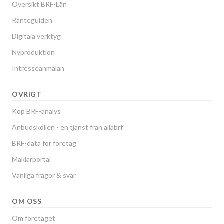
Översikt BRF-Lån
Ränteguiden
Digitala verktyg
Nyproduktion
Intresseanmälan
ÖVRIGT
Köp BRF-analys
Anbudskollen - en tjänst från allabrf
BRF-data för företag
Mäklarportal
Vanliga frågor & svar
OM OSS
Om företaget