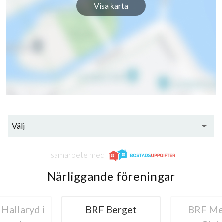
Visa karta
Välj
I samarbete med
Närliggande föreningar
Berget
BRF Mejeriet i
HSB BRF 