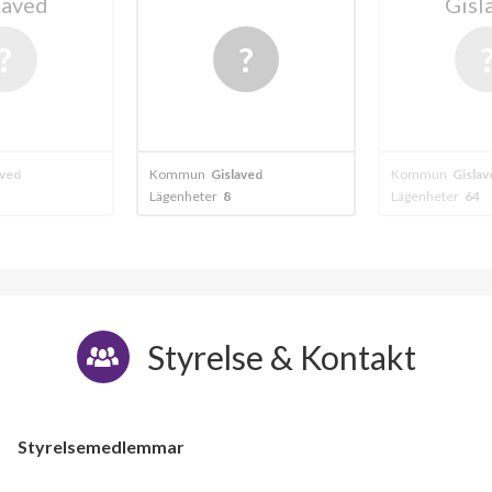
Gislaved
Gisl
aved
Kommun
Gislaved
Kommun
Gislav
Lägenheter
64
Lägenheter
70
Styrelse & Kontakt
Styrelsemedlemmar