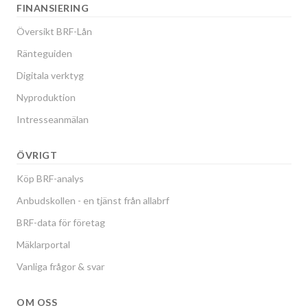
FINANSIERING
Översikt BRF-Lån
Ränteguiden
Digitala verktyg
Nyproduktion
Intresseanmälan
ÖVRIGT
Köp BRF-analys
Anbudskollen - en tjänst från allabrf
BRF-data för företag
Mäklarportal
Vanliga frågor & svar
OM OSS