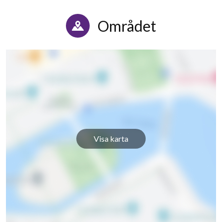
Granatgatan 45
1
-
Området
Granatgatan 47
1
-
Granatgatan 51
1
-
Granatgatan 53
1
-
Granatgatan 55
1
-
Granatgatan 57
1
-
Visa karta
Granatgatan 59
1
-
Granatgatan 61
1
-
Granatgatan 63
1
-
Granatgatan 65
1
-