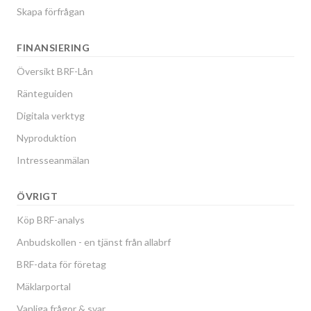
Skapa förfrågan
FINANSIERING
Översikt BRF-Lån
Ränteguiden
Digitala verktyg
Nyproduktion
Intresseanmälan
ÖVRIGT
Köp BRF-analys
Anbudskollen - en tjänst från allabrf
BRF-data för företag
Mäklarportal
Vanliga frågor & svar