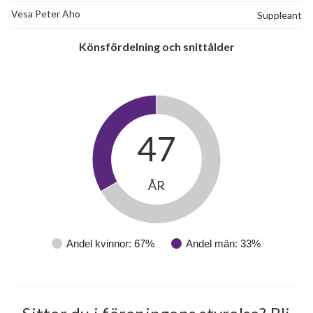
Vesa Peter Aho
Suppleant
Könsfördelning och snittålder
47
ÅR
Andel kvinnor: 67%
Andel män: 33%