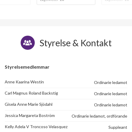
Granatgatan 85
1
-
Granatgatan 87
1
-
Granatgatan 89
1
-
Styrelse & Kontakt
Granatgatan 91
1
-
Granatgatan 93
1
-
Styrelsemedlemmar
Anne Kaarina Westin
Ordinarie ledamot
Carl Magnus Roland Backstig
Ordinarie ledamot
Gisela Anne Marie Sjödahl
Ordinarie ledamot
Jessica Margareta Boström
Ordinarie ledamot, ordförande
Kelly Adela V Troncoso Velasquez
Suppleant