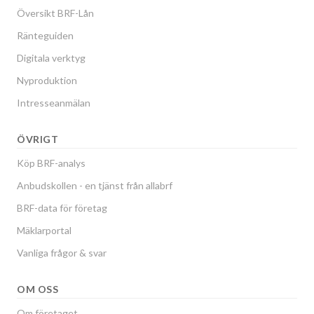
Översikt BRF-Lån
Ränteguiden
Digitala verktyg
Nyproduktion
Intresseanmälan
ÖVRIGT
Köp BRF-analys
Anbudskollen - en tjänst från allabrf
BRF-data för företag
Mäklarportal
Vanliga frågor & svar
OM OSS
Om företaget