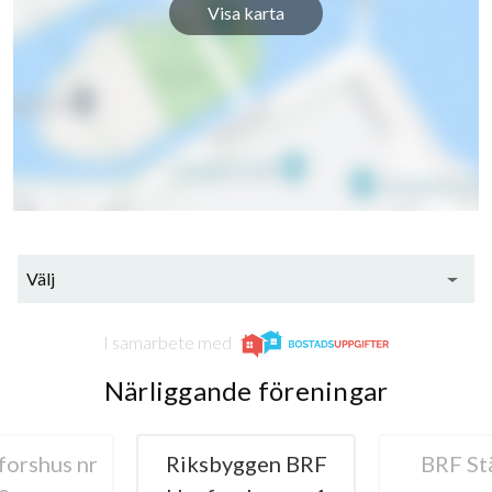
Visa karta
Välj
I samarbete med
Närliggande föreningar
orshus nr
Riksbyggen BRF
BRF St