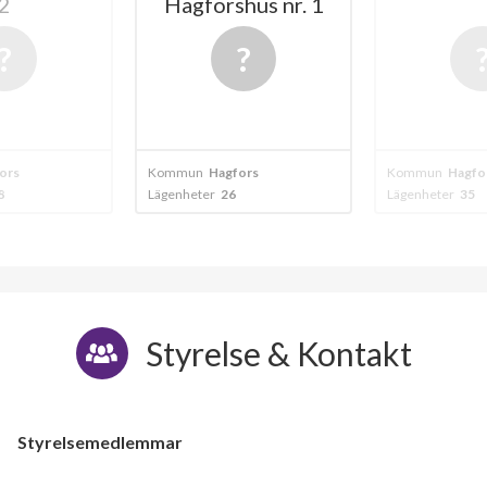
2
Hagforshus nr. 1
ors
Kommun
Hagfors
Kommun
Hagfo
8
Lägenheter
26
Lägenheter
35
Styrelse & Kontakt
Styrelsemedlemmar