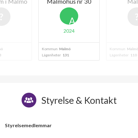
m i Malmö
Malmöhus nr 30
Ma
A
2024
mö
Kommun
Malmö
Kommun
Malm
3
Lägenheter
131
Lägenheter
110
Styrelse & Kontakt
Styrelsemedlemmar