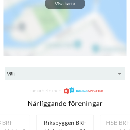
Visa karta
Välj
I samarbete med
Närliggande föreningar
 BRF
Riksbyggen BRF
HSB BRF 