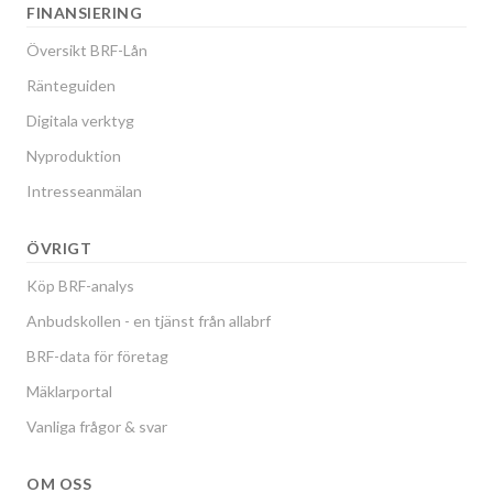
FINANSIERING
Översikt BRF-Lån
Ränteguiden
Digitala verktyg
Nyproduktion
Intresseanmälan
ÖVRIGT
Köp BRF-analys
Anbudskollen - en tjänst från allabrf
BRF-data för företag
Mäklarportal
Vanliga frågor & svar
OM OSS