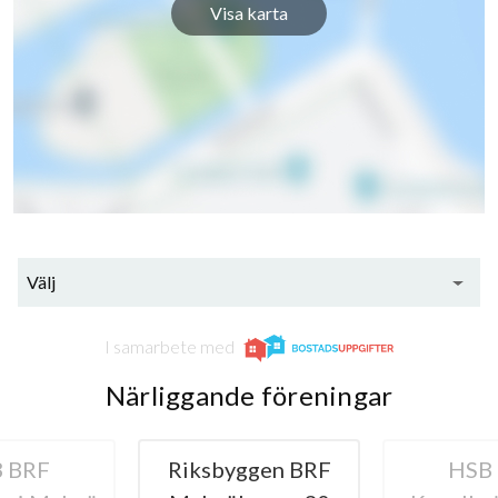
Visa karta
Välj
I samarbete med
Närliggande föreningar
 BRF
Riksbyggen BRF
HSB