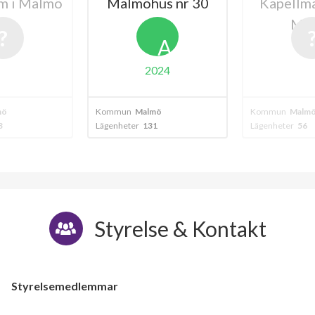
m i Malmö
Malmöhus nr 30
Kapellmä
Ma
A
2024
mö
Kommun
Malmö
Kommun
Malm
3
Lägenheter
131
Lägenheter
56
Styrelse & Kontakt
Styrelsemedlemmar