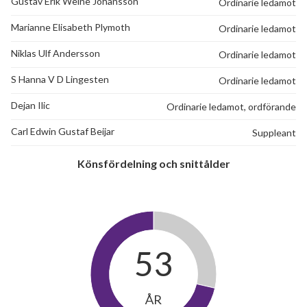
Gustav Erik Weine Johansson
Ordinarie ledamot
Tegskiftesgatan 97
1
-
Marianne Elisabeth Plymoth
Ordinarie ledamot
Tegskiftesgatan 99
1
0
Niklas Ulf Andersson
Ordinarie ledamot
Tegskiftesgatan 101
1
-
S Hanna V D Lingesten
Ordinarie ledamot
Dejan Ilic
Ordinarie ledamot, ordförande
Tegskiftesgatan 103
1
2
Carl Edwin Gustaf Beijar
Suppleant
Tegskiftesgatan 105
1
-
Könsfördelning och snittålder
Tegskiftesgatan 107
1
-
Tegskiftesgatan 109
1
-
Tegskiftesgatan 111
1
-
53
Tegskiftesgatan 113
1
-
Tegskiftesgatan 115
1
-
ÅR