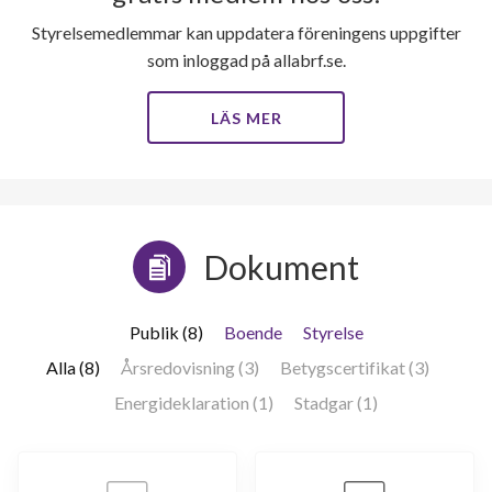
Styrelsemedlemmar kan uppdatera föreningens uppgifter
Tegskiftesgatan 139
1
3
som inloggad på allabrf.se.
Tegskiftesgatan 141
1
-
LÄS MER
Tegskiftesgatan 143
1
-
Tegskiftesgatan 145
1
-
Dokument
Publik (8)
Boende
Styrelse
Alla (8)
Årsredovisning (3)
Betygscertifikat (3)
Energideklaration (1)
Stadgar (1)