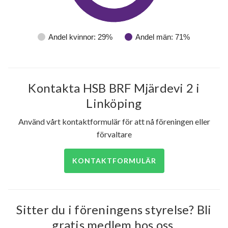
Tegskiftesgatan 117
1
-
Andel kvinnor: 29%
Andel män: 71%
Tegskiftesgatan 119
1
-
Tegskiftesgatan 121
1
-
Kontakta HSB BRF Mjärdevi 2 i
Tegskiftesgatan 123
1
-
Linköping
Tegskiftesgatan 125
1
-
Använd vårt kontaktformulär för att nå föreningen eller
Tegskiftesgatan 127
1
-
förvaltare
Tegskiftesgatan 129
1
-
KONTAKTFORMULÄR
Tegskiftesgatan 131
1
-
Tegskiftesgatan 135
1
-
Sitter du i föreningens styrelse? Bli
gratis medlem hos oss.
Tegskiftesgatan 137
1
-