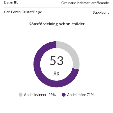
Dejan Ilic
Ordinarie ledamot, ordförande
Tegskiftesgatan 103
1
2
Carl Edwin Gustaf Beijar
Suppleant
Tegskiftesgatan 105
1
-
Könsfördelning och snittålder
Tegskiftesgatan 107
1
-
Tegskiftesgatan 109
1
-
Tegskiftesgatan 111
1
-
53
Tegskiftesgatan 113
1
-
Tegskiftesgatan 115
1
-
ÅR
Tegskiftesgatan 117
1
-
Andel kvinnor: 29%
Andel män: 71%
Tegskiftesgatan 119
1
-
Tegskiftesgatan 121
1
-