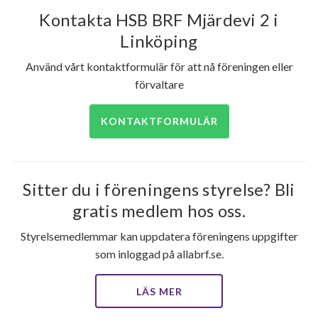
Kontakta HSB BRF Mjärdevi 2 i
Tegskiftesgatan 123
1
-
Linköping
Tegskiftesgatan 125
1
-
Använd vårt kontaktformulär för att nå föreningen eller
Tegskiftesgatan 127
1
-
förvaltare
Tegskiftesgatan 129
1
-
KONTAKTFORMULÄR
Tegskiftesgatan 131
1
-
Tegskiftesgatan 135
1
-
Sitter du i föreningens styrelse? Bli
gratis medlem hos oss.
Tegskiftesgatan 137
1
-
Styrelsemedlemmar kan uppdatera föreningens uppgifter
Tegskiftesgatan 139
1
3
som inloggad på allabrf.se.
Tegskiftesgatan 141
1
-
LÄS MER
Tegskiftesgatan 143
1
-