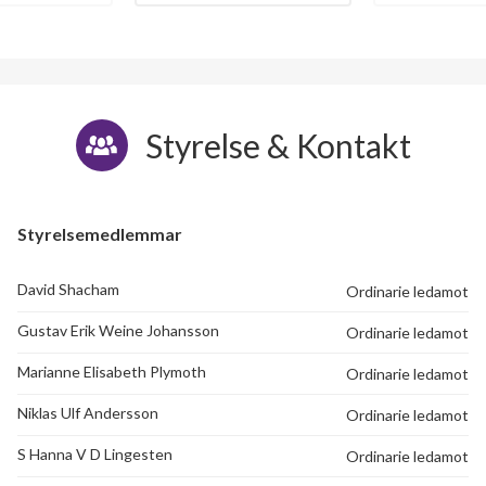
Tegskiftesgatan 85
1
-
Tegskiftesgatan 87
1
-
Styrelse & Kontakt
Tegskiftesgatan 89
1
-
Tegskiftesgatan 91
1
-
Styrelsemedlemmar
Tegskiftesgatan 93
1
-
72
David Shacham
Ordinarie ledamot
Tegskiftesgatan 95
1
-
lägenheter
m²
Gustav Erik Weine Johansson
Ordinarie ledamot
Tegskiftesgatan 97
1
-
Marianne Elisabeth Plymoth
Ordinarie ledamot
Tegskiftesgatan 99
1
0
Niklas Ulf Andersson
Ordinarie ledamot
Tegskiftesgatan 101
1
-
S Hanna V D Lingesten
Ordinarie ledamot