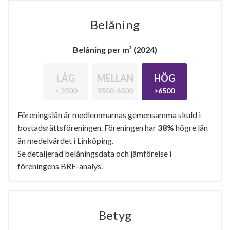
Belåning
Belåning per m² (2024)
LÅG
MELLAN
HÖG
< 3500
3500-6500
>6500
Föreningslån är medlemmarnas gemensamma skuld i
bostadsrättsföreningen. Föreningen har
38%
högre lån
än medelvärdet i Linköping.
Se detaljerad belåningsdata och jämförelse i
föreningens BRF-analys.
Betyg