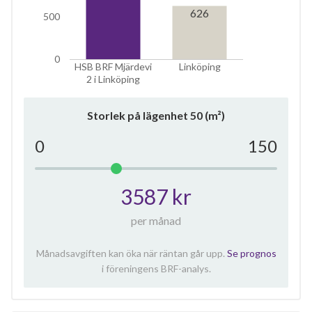
626
500
0
HSB BRF Mjärdevi
Linköping
2 i Linköping
Storlek på lägenhet
50
(m²)
0
150
3587 kr
per månad
Månadsavgiften kan öka när räntan går upp.
Se prognos
i föreningens BRF-analys.