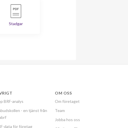
Stadgar
VRIGT
OM OSS
p BRF-analys
Om företaget
budskollen - en tjänst från
Team
labrf
Jobba hos oss
F-data för företag