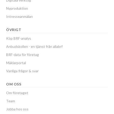
Digitala verktyg
Nyproduktion
Intresseanmälan
ÖVRIGT
Köp BRF-analys
Anbudskollen - en tjänst från allabrf
BRF-data för företag
Mäklarportal
Vanliga frågor & svar
OM OSS
Om företaget
Team
Jobba hos oss