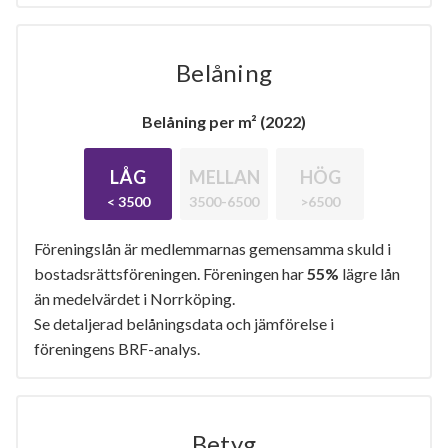
Belåning
Belåning per m² (2022)
LÅG
MELLAN
HÖG
< 3500
3500-6500
>6500
Föreningslån är medlemmarnas gemensamma skuld i
bostadsrättsföreningen. Föreningen har
55%
lägre lån
än medelvärdet i Norrköping.
Se detaljerad belåningsdata och jämförelse i
föreningens BRF-analys.
Betyg