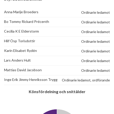
Axel Swartlings gata 93
1
-
Anna Marije Broeders
Ordinarie ledamot
Axel Swartlings gata 95
1
-
Bo Tommy Rickard Précenth
Ordinarie ledamot
Axel Swartlings gata 97
1
-
Cecilia K E Elderstorm
Ordinarie ledamot
Axel Swartlings gata 99
1
-
Hlif Ösp Torisdottir
Ordinarie ledamot
Axel Swartlings gata 101
1
-
Karin Elisabet Rydén
Ordinarie ledamot
Lars Anders Hult
Ordinarie ledamot
Axel Swartlings gata 103
1
-
Mattias David Jacobson
Ordinarie ledamot
Axel Swartlings gata 105
1
-
Inge Erik Jimmy Henriksson Trygg
Ordinarie ledamot, ordförande
Axel Swartlings gata 107
1
-
Könsfördelning och snittålder
Axel Swartlings gata 109
1
-
Axel Swartlings gata 111
1
-