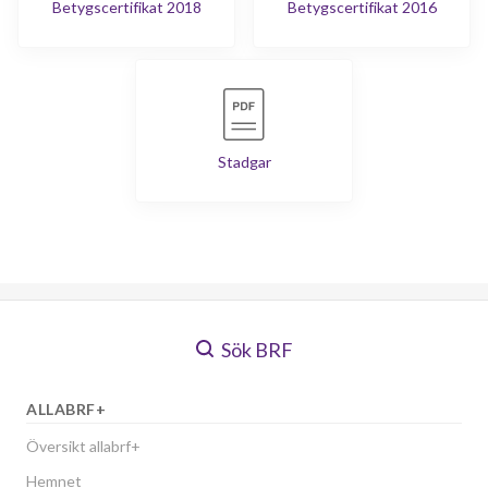
Betygscertifikat 2018
Betygscertifikat 2016
Axel Swartlings gata 171
1
-
Axel Swartlings gata 173
1
-
Axel Swartlings gata 175
1
-
Stadgar
Axel Swartlings gata 177
1
-
Sök BRF
ALLABRF+
Översikt allabrf+
Hemnet