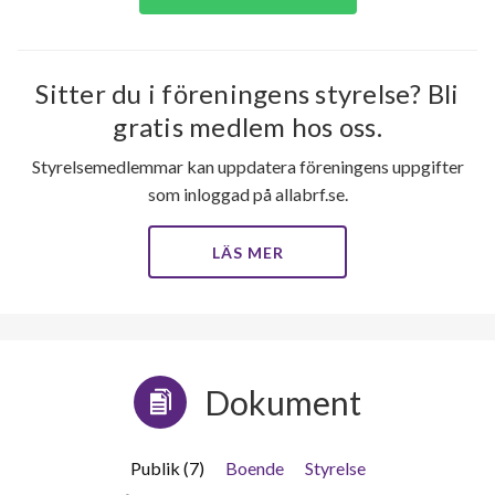
lägenheter
m²
Axel Swartlings gata 133
1
-
Sitter du i föreningens styrelse? Bli
Axel Swartlings gata 135
1
-
gratis medlem hos oss.
Axel Swartlings gata 137
1
-
Styrelsemedlemmar kan uppdatera föreningens uppgifter
Axel Swartlings gata 139
1
-
som inloggad på allabrf.se.
Axel Swartlings gata 141
1
-
LÄS MER
Axel Swartlings gata 143
1
-
Axel Swartlings gata 145
1
-
Dokument
Axel Swartlings gata 147
1
-
Axel Swartlings gata 149
1
-
Publik (7)
Boende
Styrelse
Axel Swartlings gata 151
1
-