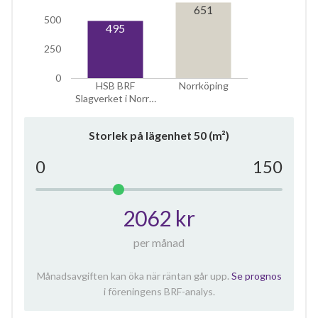
651
500
495
250
0
HSB BRF
Norrköping
Slagverket i Norr…
Storlek på lägenhet
50
(m²)
0
150
2062 kr
per månad
Månadsavgiften kan öka när räntan går upp.
Se prognos
i föreningens BRF-analys.