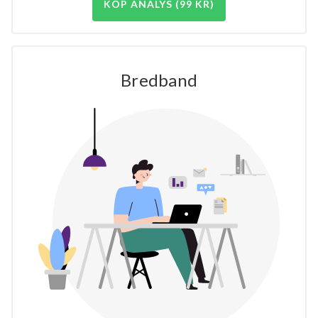
KÖP ANALYS (99 KR)
Bredband