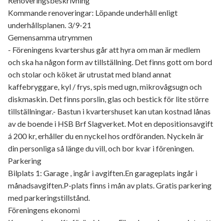
Renoveringsbeskrivning
Kommande renoveringar: Löpande underhåll enligt
underhållsplanen. 3/9-21
Gemensamma utrymmen
- Föreningens kvartershus går att hyra om man är medlem
och ska ha någon form av tillställning. Det finns gott om bord
och stolar och köket är utrustat med bland annat
kaffebryggare, kyl / frys, spis med ugn, mikrovågsugn och
diskmaskin. Det finns porslin, glas och bestick för lite större
tillställningar.- Bastun i kvartershuset kan utan kostnad lånas
av de boende i HSB Brf Slagverket. Mot en depositionsavgift
á 200 kr, erhåller du en nyckel hos ordföranden. Nyckeln är
din personliga så länge du vill, och bor kvar i föreningen.
Parkering
Bilplats 1: Garage , ingår i avgiften.En garageplats ingår i
månadsavgiften.P-plats finns i mån av plats. Gratis parkering
med parkeringstillstånd.
Föreningens ekonomi