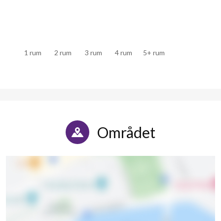
Axel Swartlings gata 35
1
-
Axel Swartlings gata 37
1
-
1 rum
2 rum
3 rum
4 rum
5+ rum
Axel Swartlings gata 39
1
-
Axel Swartlings gata 41
1
2
Axel Swartlings gata 43
1
-
Axel Swartlings gata 45
1
-
Området
Axel Swartlings gata 47
1
-
Axel Swartlings gata 49
1
-
Axel Swartlings gata 51
1
-
Axel Swartlings gata 53
1
-