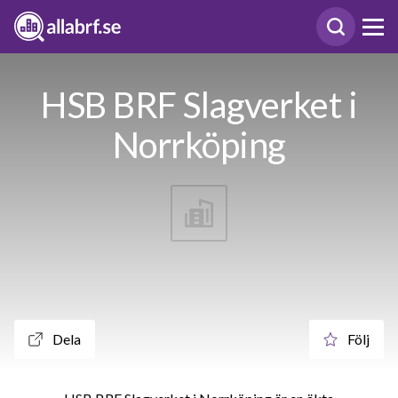
HSB BRF Slagverket i
Norrköping
Dela
Följ