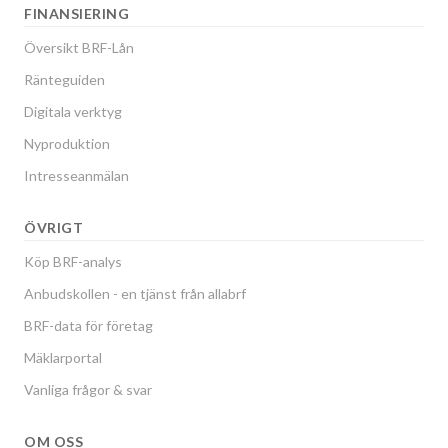
FINANSIERING
Översikt BRF-Lån
Ränteguiden
Digitala verktyg
Nyproduktion
Intresseanmälan
ÖVRIGT
Köp BRF-analys
Anbudskollen - en tjänst från allabrf
BRF-data för företag
Mäklarportal
Vanliga frågor & svar
OM OSS