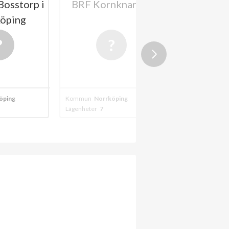
osstorp i
BRF Kornknarren
BRF Tu
öping
Norrk
öping
Kommun
Norrköping
Kommun
Norrkö
Lägenheter
7
Lägenheter
37