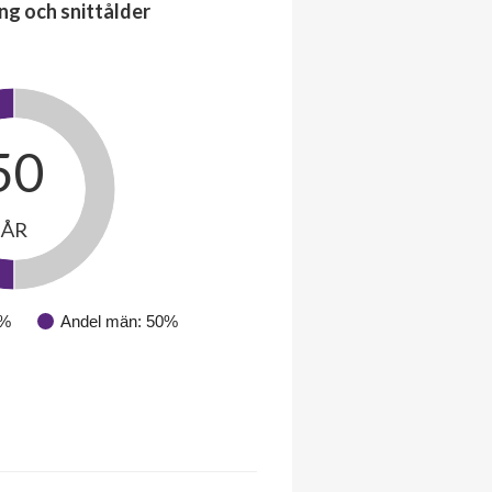
ng och snittålder
50
ÅR
0%
Andel män: 50%