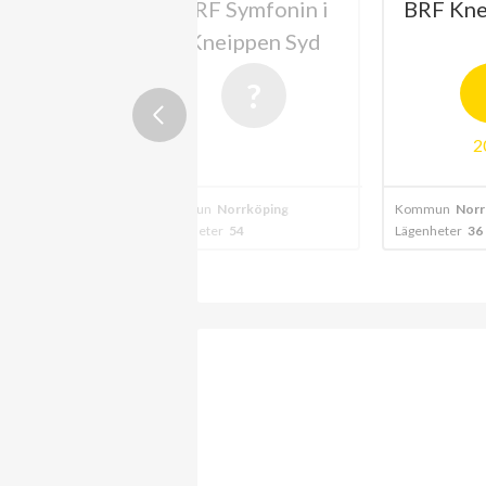
neippens
BRF Symfonin i
BRF Kne
årdsstad
Kneippen Syd
2
rköping
Kommun
Norrköping
Kommun
Norr
0
Lägenheter
54
Lägenheter
36