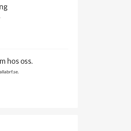
ing
e
m hos oss.
labrf.se.