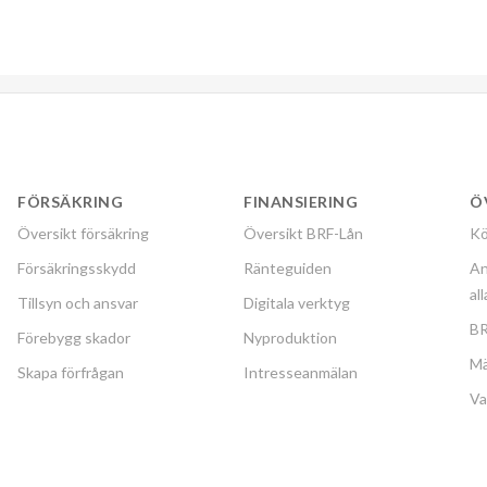
FÖRSÄKRING
FINANSIERING
Ö
Översikt försäkring
Översikt BRF-Lån
Kö
Försäkringsskydd
Ränteguiden
An
al
Tillsyn och ansvar
Digitala verktyg
BR
Förebygg skador
Nyproduktion
Mä
Skapa förfrågan
Intresseanmälan
Va