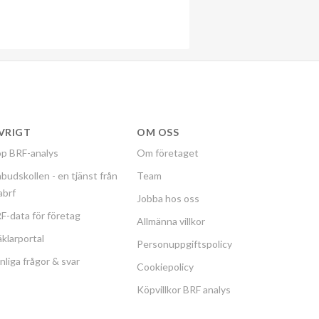
VRIGT
OM OSS
p BRF-analys
Om företaget
budskollen - en tjänst från
Team
labrf
Jobba hos oss
F-data för företag
Allmänna villkor
klarportal
Personuppgiftspolicy
nliga frågor & svar
Cookiepolicy
Köpvillkor BRF analys