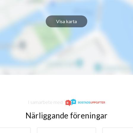
Visa karta
I samarbete med
Närliggande föreningar