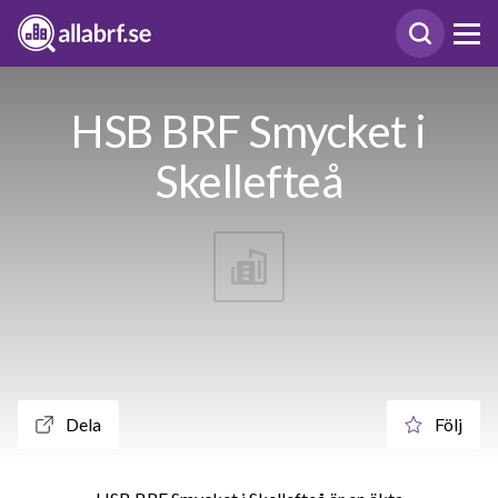
HSB BRF Smycket i
Skellefteå
Dela
Följ