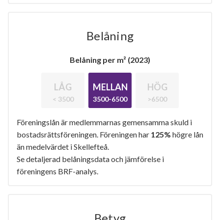
Belåning
Belåning per m² (2023)
LÅG
MELLAN
HÖG
< 3500
3500-6500
>6500
Föreningslån är medlemmarnas gemensamma skuld i
bostadsrättsföreningen. Föreningen har
125%
högre lån
än medelvärdet i Skellefteå.
Se detaljerad belåningsdata och jämförelse i
föreningens BRF-analys.
Betyg