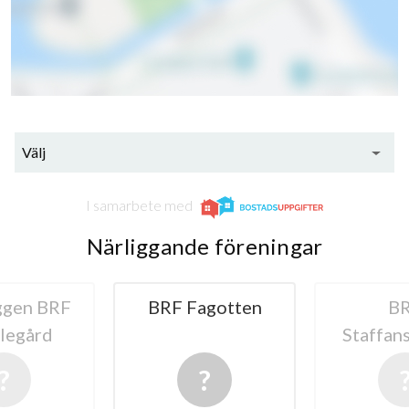
Välj
I samarbete med
Närliggande föreningar
ggen BRF
BRF Fagotten
B
legård
Staffan