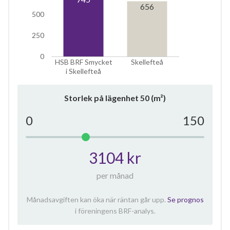
656
500
250
0
HSB BRF Smycket
Skellefteå
i Skellefteå
Storlek på lägenhet
50
(m²)
0
150
3104 kr
per månad
Månadsavgiften kan öka när räntan går upp.
Se prognos
i föreningens BRF-analys.