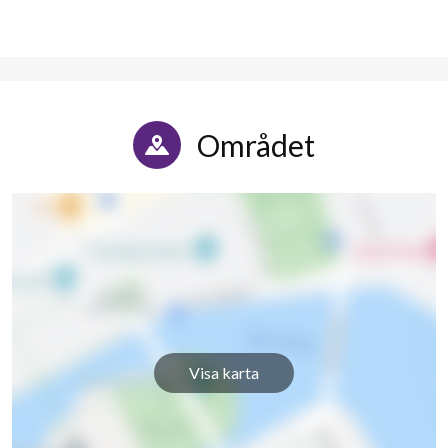
Området
Visa karta