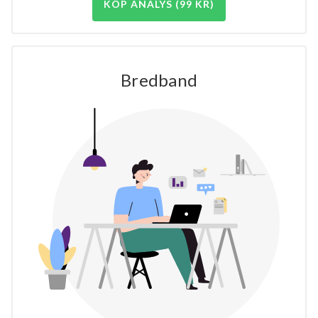
KÖP ANALYS (99 KR)
Bredband