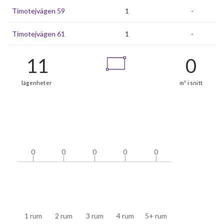
Timotejvägen 59
1
-
Timotejvägen 61
1
-
0
0
0
0
0
0
0
0
0
0
1 rum
2 rum
3 rum
4 rum
5+ rum