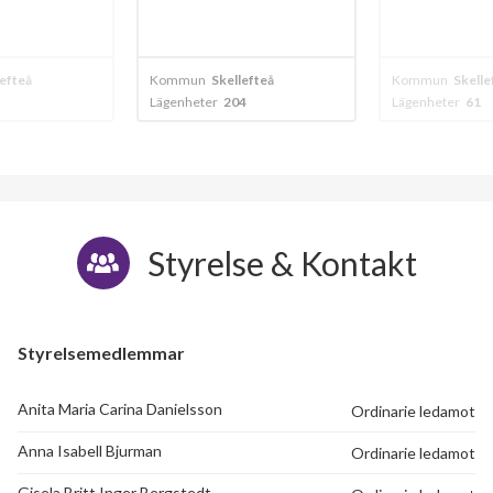
lefteå
Kommun
Skellefteå
Kommun
Skelle
Lägenheter
204
Lägenheter
61
Styrelse & Kontakt
Styrelsemedlemmar
Anita Maria Carina Danielsson
Ordinarie ledamot
Anna Isabell Bjurman
Ordinarie ledamot
Gisela Britt Inger Bergstedt