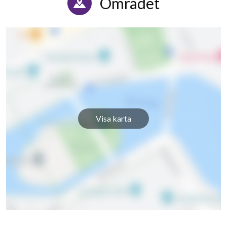
Området
Visa karta