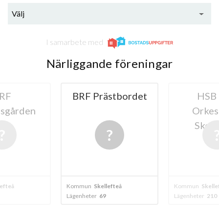
Välj
I samarbete med
Närliggande föreningar
RF
BRF Prästbordet
HSB
nsgården
Orkes
Skell
lefteå
Kommun
Skellefteå
Kommun
Skelle
Lägenheter
69
Lägenheter
210