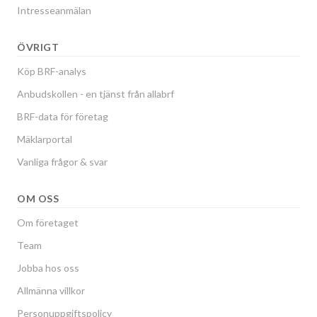
Intresseanmälan
ÖVRIGT
Köp BRF-analys
Anbudskollen - en tjänst från allabrf
BRF-data för företag
Mäklarportal
Vanliga frågor & svar
OM OSS
Om företaget
Team
Jobba hos oss
Allmänna villkor
Personuppgiftspolicy