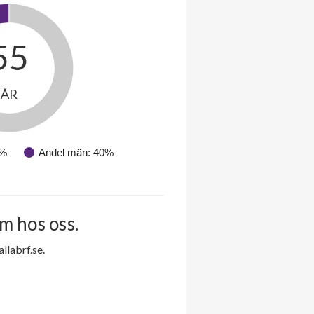
55
ÅR
0%
Andel män: 40%
m hos oss.
labrf.se.