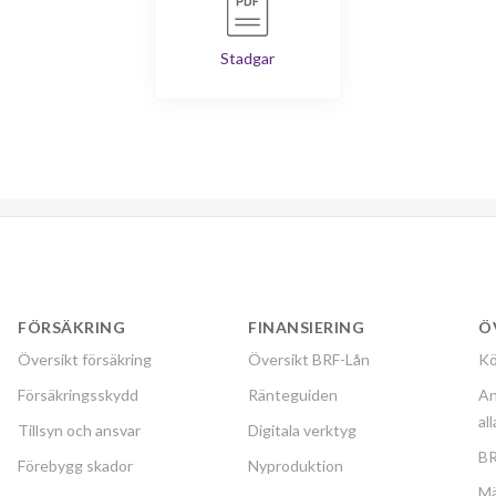
Stadgar
FÖRSÄKRING
FINANSIERING
Ö
Översikt försäkring
Översikt BRF-Lån
Kö
Försäkringsskydd
Ränteguiden
An
al
Tillsyn och ansvar
Digitala verktyg
BR
Förebygg skador
Nyproduktion
Mä