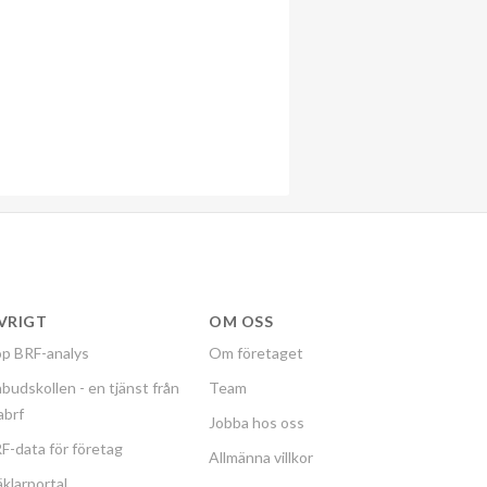
VRIGT
OM OSS
p BRF-analys
Om företaget
budskollen - en tjänst från
Team
labrf
Jobba hos oss
F-data för företag
Allmänna villkor
klarportal