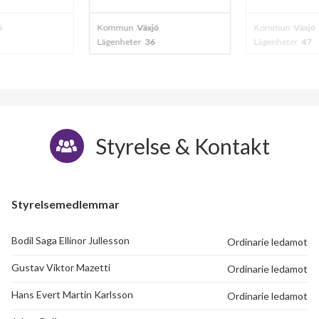
Fortunavägen 11
1
-
ö
Kommun
Växjö
Kommun
Växjö
Lägenheter
36
Lägenheter
47
Fortunavägen 13
1
-
Fortunavägen 15
1
-
Styrelse & Kontakt
Styrelsemedlemmar
Bodil Saga Ellinor Jullesson
Ordinarie ledamot
Gustav Viktor Mazetti
Ordinarie ledamot
Hans Evert Martin Karlsson
Ordinarie ledamot