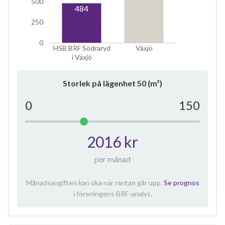
500
484
250
0
HSB BRF Södraryd
Växjö
i Växjö
Storlek på lägenhet
50
(m²)
0
150
2016 kr
per månad
Månadsavgiften kan öka när räntan går upp.
Se prognos
i föreningens BRF-analys.