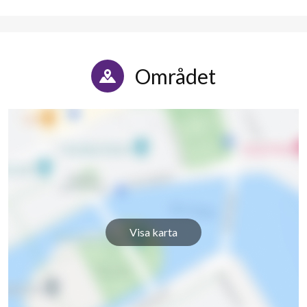
Björkhagavägen 56
1
2
Björkhagavägen 58
1
-
Området
Björkhagavägen 60
1
-
Björkhagavägen 62
1
-
Björkhagavägen 64
1
-
Björkhagavägen 66
1
-
Björkhagavägen 68
1
-
Visa karta
Björkhagavägen 70
1
-
Björkhagavägen 72
1
-