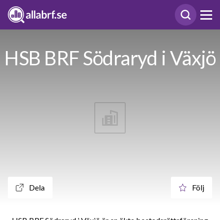
HSB BRF Södraryd i Växjö
Dela
Följ