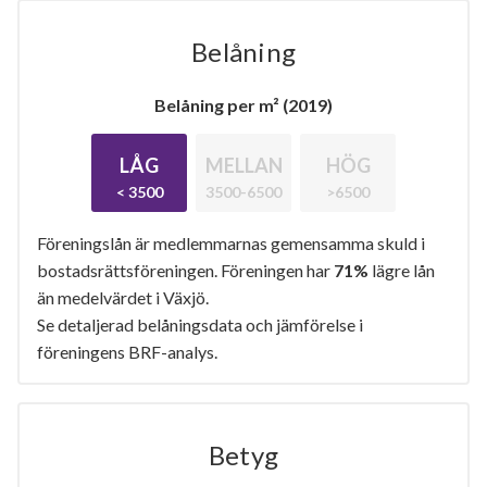
Belåning
Belåning per m² (2019)
LÅG
MELLAN
HÖG
< 3500
3500-6500
>6500
Föreningslån är medlemmarnas gemensamma skuld i
bostadsrättsföreningen. Föreningen har
71%
lägre lån
än medelvärdet i Växjö.
Se detaljerad belåningsdata och jämförelse i
föreningens BRF-analys.
Betyg