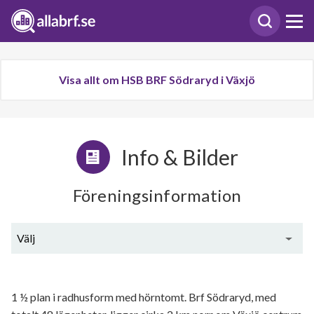
Visa allt om HSB BRF Södraryd i Växjö
Info & Bilder
Föreningsinformation
Välj
Generell information
1 ½ plan i radhusform med hörntomt. Brf Södraryd, med