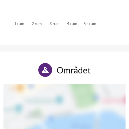
Björkhagavägen 50
1
-
1 rum
2 rum
3 rum
4 rum
5+ rum
Björkhagavägen 52
1
-
Björkhagavägen 54
1
-
Björkhagavägen 56
1
2
Björkhagavägen 58
1
-
Området
Björkhagavägen 60
1
-
Björkhagavägen 62
1
-
Björkhagavägen 64
1
-
Björkhagavägen 66
1
-