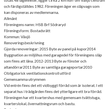
totalt 48 lägenheter, ligger cirka 2 km norr om Växjö centrum
och färdigställdes 1982. Föreningen äger en släpvagn som
kan disponeras av medlemmarna.
Allmänt
Föreningens namn: HSB Brf Södraryd
Föreningsform: Bostadsrätt
Kommun: Växjö
Renoveringsbeskrivning
Gjorda renoveringar: 2015 Byte av panel på kupor2014
Byggnation av miljöhus med garagedel för föreningens släp
som finns att låna. 2012-2013 Byte av fönster och
altandörrar2011 Byte av samtliga garageportar2010
Obligatorisk ventilationskontroll utförd
Gemensamma utrymmen
Vid entrén finns det ett vidbyggt förråd som är isolerat. I ett
separat hus i trädgården finns det ytterligare ett bra förråd.
Föreningen har ett kvartershus med gemensam tvättstuga,
kvarterslokal, övernattningsrum och bastu.