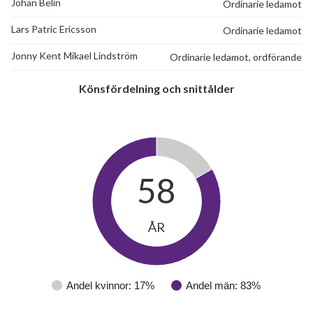
43
Johan Belin
Ordinarie ledamot
Lars Patric Ericsson
Ordinarie ledamot
lägenheter
m²
Jonny Kent Mikael Lindström
Ordinarie ledamot, ordförande
Könsfördelning och snittålder
58
ÅR
Andel kvinnor: 17%
Andel män: 83%