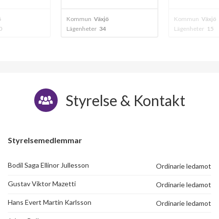
Fortunavägen 11
1
-
ö
Kommun
Växjö
Kommun
Växjö
Lägenheter
15
Lägenheter
40
Fortunavägen 13
1
-
Fortunavägen 15
1
-
Styrelse & Kontakt
Styrelsemedlemmar
Bodil Saga Ellinor Jullesson
Ordinarie ledamot
Gustav Viktor Mazetti
Ordinarie ledamot
Hans Evert Martin Karlsson
Ordinarie ledamot