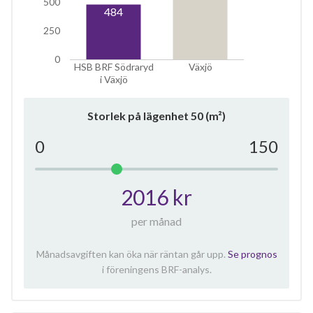
500
484
250
0
HSB BRF Södraryd
Växjö
i Växjö
Storlek på lägenhet
50
(m²)
0
150
2016 kr
per månad
Månadsavgiften kan öka när räntan går upp.
Se prognos
i föreningens BRF-analys.