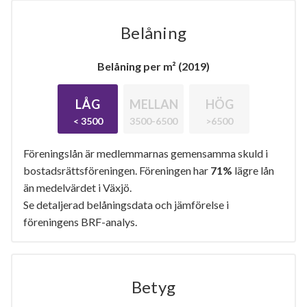
Belåning
Belåning per m² (2019)
LÅG
MELLAN
HÖG
< 3500
3500-6500
>6500
Föreningslån är medlemmarnas gemensamma skuld i
bostadsrättsföreningen. Föreningen har
71%
lägre lån
än medelvärdet i Växjö.
Se detaljerad belåningsdata och jämförelse i
föreningens BRF-analys.
Betyg