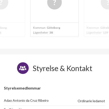
borg
Kommun
Göteborg
Kommun
Göteb
6
Lägenheter
38
Lägenheter
139
Styrelse & Kontakt
Styrelsemedlemmar
Adao Antonio da Cruz Ribeiro
Ordinarie ledamot