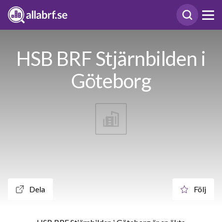
HSB BRF Stjärnbilden i
Göteborg
Dela
Följ