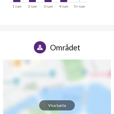
1 rum
2 rum
3 rum
4 rum
5+ rum
Området
Visa karta