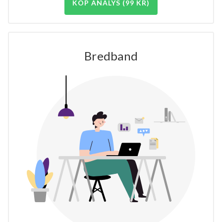
KÖP ANALYS (99 KR)
Bredband