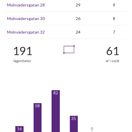
Molnvädersgatan 28
29
9
Molnvädersgatan 30
26
8
Molnvädersgatan 32
24
7
82
58
35
16
0
0