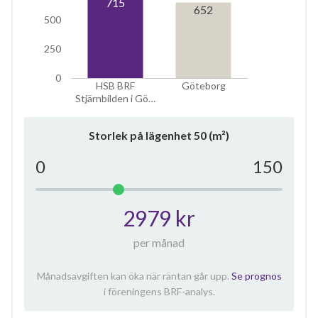
715
652
500
250
0
HSB BRF
Göteborg
Stjärnbilden i Gö…
Storlek på lägenhet
50
(m²)
0
150
2979 kr
per månad
Månadsavgiften kan öka när räntan går upp.
Se prognos
i föreningens BRF-analys.