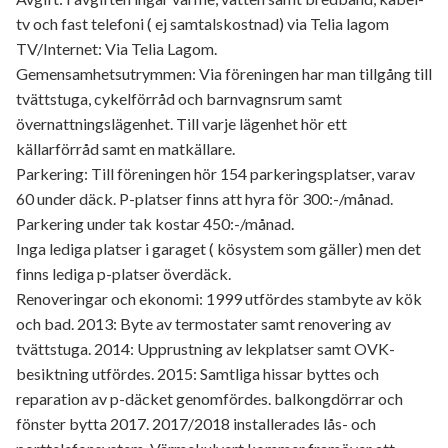
tv och fast telefoni ( ej samtalskostnad) via Telia lagom
TV/Internet: Via Telia Lagom.
Gemensamhetsutrymmen: Via föreningen har man tillgång till
tvättstuga, cykelförråd och barnvagnsrum samt
övernattningslägenhet. Till varje lägenhet hör ett
källarförråd samt en matkällare.
Parkering: Till föreningen hör 154 parkeringsplatser, varav
60 under däck. P-platser finns att hyra för 300:-/månad.
Parkering under tak kostar 450:-/månad.
Inga lediga platser i garaget ( kösystem som gäller) men det
finns lediga p-platser överdäck.
Renoveringar och ekonomi: 1999 utfördes stambyte av kök
och bad. 2013: Byte av termostater samt renovering av
tvättstuga. 2014: Upprustning av lekplatser samt OVK-
besiktning utfördes. 2015: Samtliga hissar byttes och
reparation av p-däcket genomfördes. balkongdörrar och
fönster bytta 2017. 2017/2018 installerades lås- och