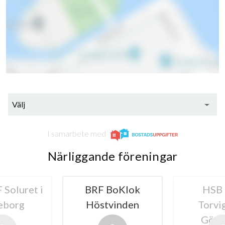
Välj
I samarbete med
Närliggande föreningar
Soluret i
BRF BoKlok
HSB
eborg
Höstvinden
Torvi
Göte