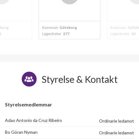
borg
Kommun
Göteborg
Kommun
Göteb
7
Lägenheter
38
Styrelse & Kontakt
Styrelsemedlemmar
Adao Antonio da Cruz Ribeiro
Ordinarie ledamot
Bo Göran Nyman
Ordinarie ledamot