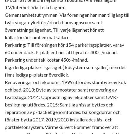
TV/Internet: Via Telia Lagom.
Gemensamhetsutrymmen: Via föreningen har man tillgång till
tvättstuga, cykelförråd och barnvagnsrum samt
övernattningslägenhet. Till varje lägenhet hör ett
källarförråd samt en matkällare.
Parkering: Till föreningen hör 154 parkeringsplatser, varav
60 under däck. P-platser finns att hyra för 300:-/månad.
Parkering under tak kostar 450:-/månad.
Inga lediga platser i garaget ( kösystem som gäller) men det
finns lediga p-platser överdäck.
Renoveringar och ekonomi: 1999 utfördes stambyte av kök
och bad. 2013: Byte av termostater samt renovering av
tvättstuga. 2014: Upprustning av lekplatser samt OVK-
besiktning utfördes. 2015: Samtliga hissar byttes och
reparation av p-däcket genomfördes. balkongdörrar och
fönster bytta 2017. 2017/2018 installerades lås- och
porttelefonsystem. Värmekulvert kommer framöver att