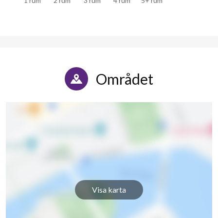
Området
Visa karta