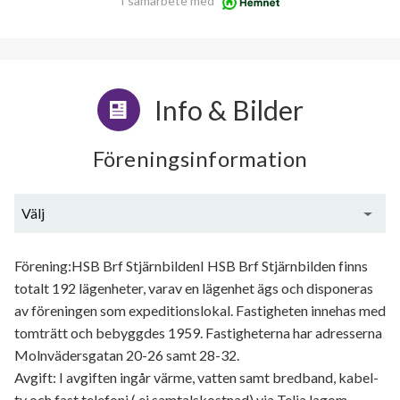
I samarbete med
Info & Bilder
Föreningsinformation
Välj
Generell information
Förening:HSB Brf StjärnbildenI HSB Brf Stjärnbilden finns
totalt 192 lägenheter, varav en lägenhet ägs och disponeras
av föreningen som expeditionslokal. Fastigheten innehas med
tomträtt och bebyggdes 1959. Fastigheterna har adresserna
Molnvädersgatan 20-26 samt 28-32.
Avgift: I avgiften ingår värme, vatten samt bredband, kabel-
tv och fast telefoni ( ej samtalskostnad) via Telia lagom