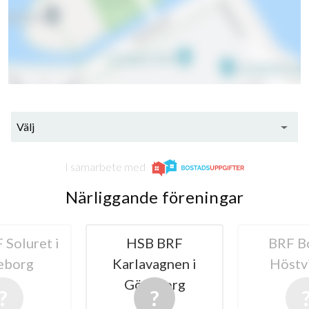
Välj
I samarbete med
Närliggande föreningar
 BRF
BRF BoKlok
B
agnen i
Höstvinden
Långströ
eborg