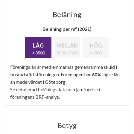
Belåning
Belåning per m² (2021)
LÅG
MELLAN
HÖG
< 3500
3500-6500
>6500
Föreningslån är medlemmarnas gemensamma skuld i
bostadsrättsföreningen. Föreningen har
60%
lägre lån
än medelvärdet i Göteborg.
Se detaljerad belåningsdata och jämförelse i
föreningens BRF-analys.
Betyg