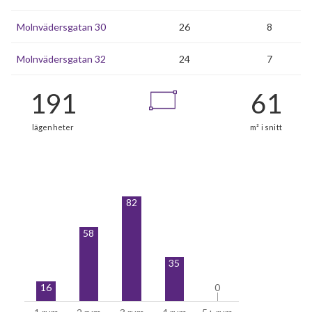
Molnvädersgatan 30
26
8
Molnvädersgatan 32
24
7
82
58
35
16
0
0
1 rum
2 rum
3 rum
4 rum
5+ rum