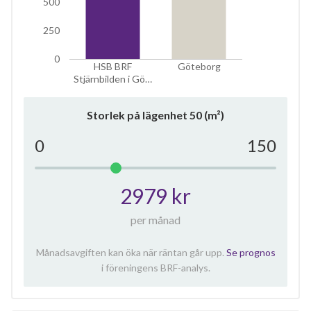
500
250
0
HSB BRF
Göteborg
Stjärnbilden i Gö…
Storlek på lägenhet
50
(m²)
0
150
2979 kr
per månad
Månadsavgiften kan öka när räntan går upp.
Se prognos
i föreningens BRF-analys.