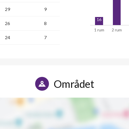
29
9
16
26
8
1 rum
2 rum
24
7
Området