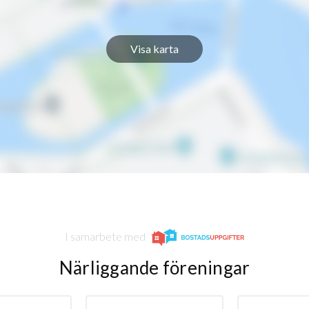
Visa karta
I samarbete med
Närliggande föreningar