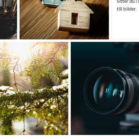
Sitter du i
till bilder.