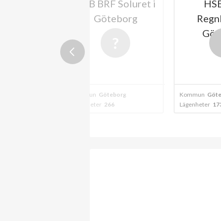
BRF Soluret i
HSB BRF
Göteborg
Regnbågen i
Långs
Göteborg
Göteborg
Kommun
Göteborg
Kommun
G
er
266
Lägenheter
173