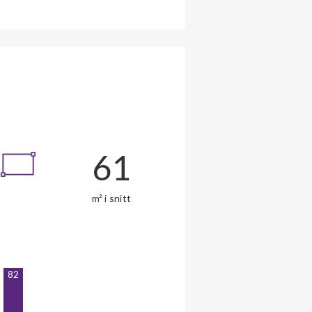
61
m² i snitt
82