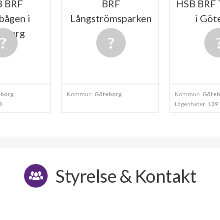
BRF
HSB BRF Torviggen
trömsparken
i Göteborg
SOLV
öteborg
Kommun
Göteborg
Kommun
Gö
Lägenheter
139
Lägenheter
Styrelse & Kontakt