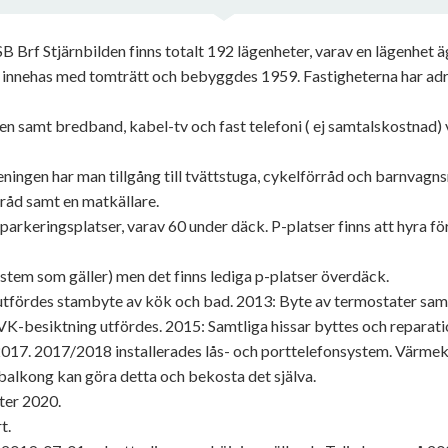
 Brf Stjärnbilden finns totalt 192 lägenheter, varav en lägenhet 
n innehas med tomträtt och bebyggdes 1959. Fastigheterna har a
ten samt bredband, kabel-tv och fast telefoni ( ej samtalskostnad) 
ngen har man tillgång till tvättstuga, cykelförråd och barnvagn
örråd samt en matkällare.
 parkeringsplatser, varav 60 under däck. P-platser finns att hyra 
system som gäller) men det finns lediga p-platser överdäck.
tfördes stambyte av kök och bad. 2013: Byte av termostater samt
K-besiktning utfördes. 2015: Samtliga hissar byttes och reparat
2017. 2017/2018 installerades lås- och porttelefonsystem. Värme
 balkong kan göra detta och bekosta det själva.
eter 2020.
t.