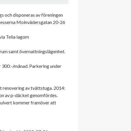
ägs och disponeras av föreningen
dresserna Molnvädersgatan 20-26
via Telia lagom
srum samt övernattningslägenhet.
för 300:-/månad. Parkering under
 renovering av tvättstuga. 2014:
ion av p-däcket genomfördes.
kulvert kommer framöver att