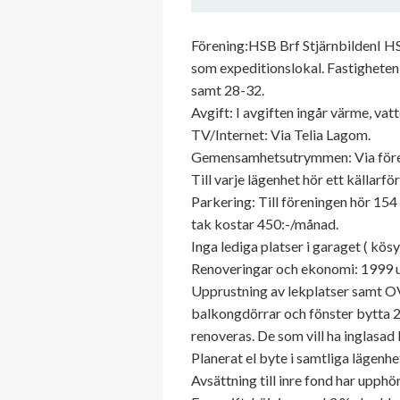
Förening:HSB Brf StjärnbildenI HSB
som expeditionslokal. Fastighete
samt 28-32.
Avgift: I avgiften ingår värme, vat
TV/Internet: Via Telia Lagom.
Gemensamhetsutrymmen: Via föreni
Till varje lägenhet hör ett källarf
Parkering: Till föreningen hör 154
tak kostar 450:-/månad.
Inga lediga platser i garaget ( kö
Renoveringar och ekonomi: 1999 u
Upprustning av lekplatser samt OV
balkongdörrar och fönster bytta 
renoveras. De som vill ha inglasad
Planerat el byte i samtliga lägenh
Avsättning till inre fond har upphör