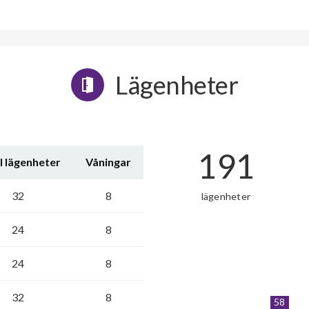
Lägenheter
191
l lägenheter
Våningar
32
8
lägenheter
24
8
24
8
32
8
58