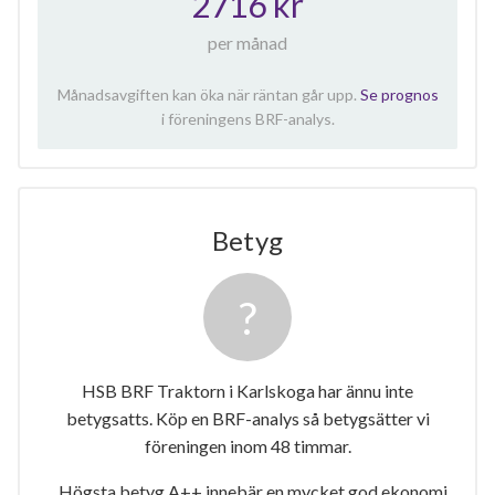
2716 kr
per månad
Månadsavgiften kan öka när räntan går upp.
Se prognos
i föreningens BRF-analys.
Betyg
HSB BRF Traktorn i Karlskoga har ännu inte
betygsatts. Köp en BRF-analys så betygsätter vi
föreningen inom 48 timmar.
Högsta betyg A++ innebär en mycket god ekonomi.