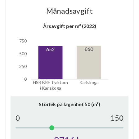
Månadsavgift
Årsavgift per m² (2022)
6
750
660
652
500
lägenheter
250
0
HSB BRF Traktorn
Karlskoga
i Karlskoga
Storlek på lägenhet
50
(m²)
0
150