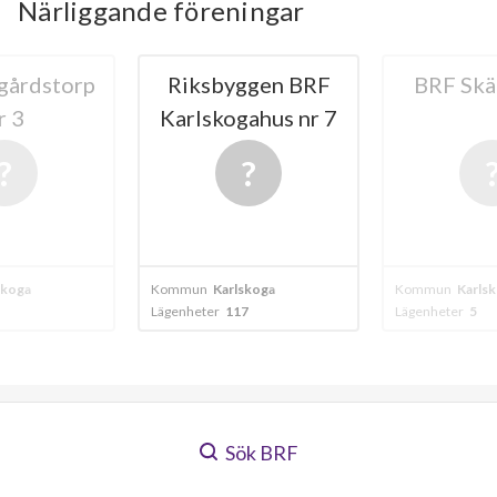
Närliggande föreningar
gårdstorp
Riksbyggen BRF
BRF Skä
r 3
Karlskogahus nr 7
skoga
Kommun
Karlskoga
Kommun
Karls
Lägenheter
117
Lägenheter
5
Sök BRF