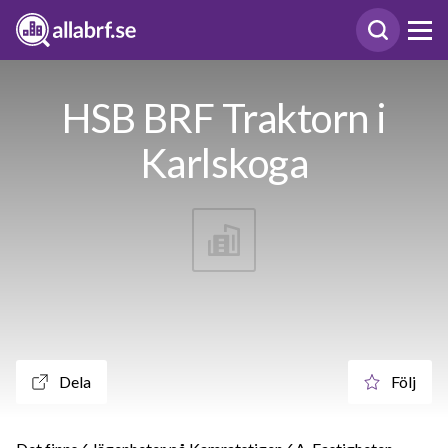
HSB BRF Traktorn i
Karlskoga
Dela
Följ