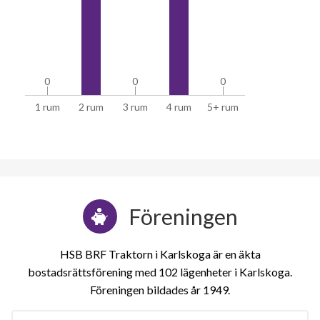
0
0
0
0
0
0
1 rum
2 rum
3 rum
4 rum
5+ rum
Föreningen
HSB BRF Traktorn i Karlskoga är en äkta
bostadsrättsförening med 102 lägenheter i Karlskoga.
Föreningen bildades år 1949