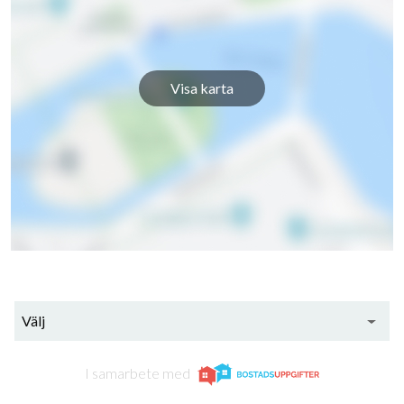
Visa karta
Välj
I samarbete med