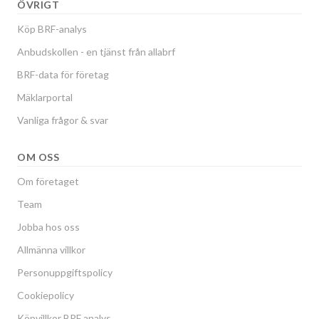
ÖVRIGT
Köp BRF-analys
Anbudskollen - en tjänst från allabrf
BRF-data för företag
Mäklarportal
Vanliga frågor & svar
OM OSS
Om företaget
Team
Jobba hos oss
Allmänna villkor
Personuppgiftspolicy
Cookiepolicy
Köpvillkor BRF analys