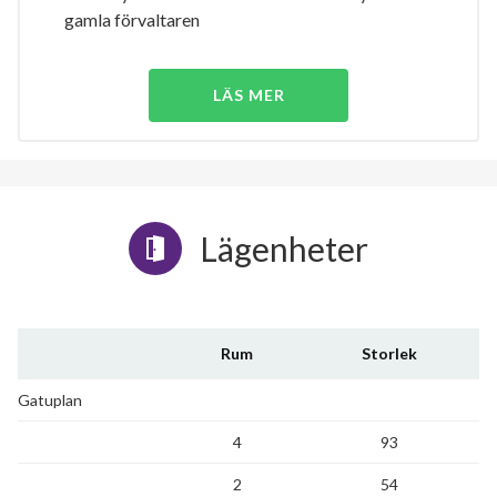
gamla förvaltaren
LÄS MER
Lägenheter
Rum
Storlek
Gatuplan
4
93
2
54