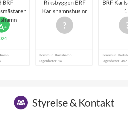
B BRF
Riksbyggen BRF
BRF Karl
dsmästaren
Karlshamnshus nr
1
rlshamn
10
A
+
024
shamn
Kommun
Karlshamn
Kommun
Karls
9
Lägenheter
16
Lägenheter
347
Styrelse & Kontakt