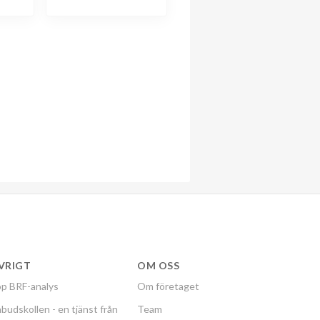
VRIGT
OM OSS
p BRF-analys
Om företaget
budskollen - en tjänst från
Team