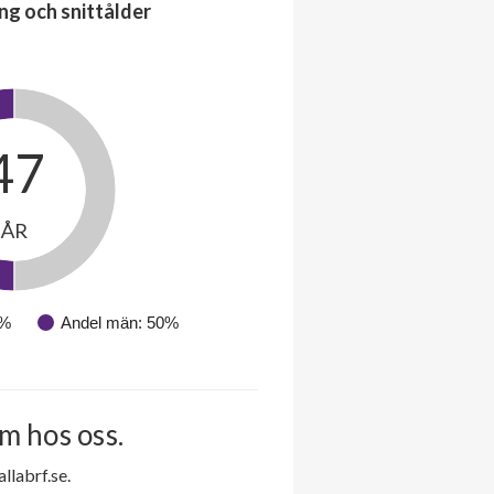
ng och snittålder
47
ÅR
0%
Andel män: 50%
m hos oss.
labrf.se.