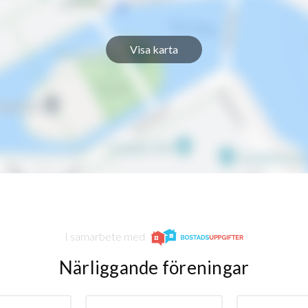
Visa karta
I samarbete med
Närliggande föreningar