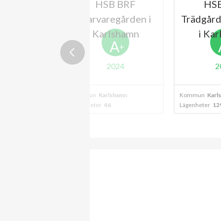
F Örnen i
HSB BRF
HS
lshamn
Garvaregården i
Trädgår
Karlshamn
i Ka
A
+
2024
2
lshamn
Kommun
Karlshamn
Kommun
Karl
8
Lägenheter
46
Lägenheter
12