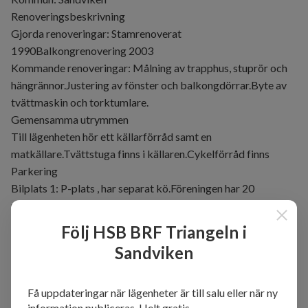
Renoveringsbeskrivning
Gjorda renoveringar: Stamrenoverat
1990Balkongrenovering 2003
Kommande renoveringar: Målning av trapphus, stuprör och
hängrännor.Justering av fönster och balkongdörrar.Byte av
tvättmaskin och torktumlare.
Gemensamma utrymmen
Till lägenheten hör ett källarförråd samt en
matkällare.Tvättstuga finns i källaren.Cykelförråd finns
Parkering
Bilplats 1: P-plats , har separat kö.Föreningen har 20
parkeringsplatser.Gästparkering finns på föreningens
fastighet.
Följ HSB BRF Triangeln i
Föreningens ekonomi
Sandviken
Kommande avgiftsförändringar: 2015 gjordes en sänkning
av hyran för lägenheter med balkong då kapitalkostnaderna
för 'balkonglånet' blivit lägre.
Få uppdateringar när lägenheter är till salu eller när ny
information publiceras. Helt gratis.