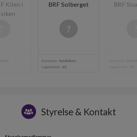
 Kilen i
BRF Solberget
BRF Sto
viken
viken
Kommun
Sandviken
Kommun
Sandv
Lägenheter
63
Lägenheter
74
Styrelse & Kontakt
Styrelsemedlemmar