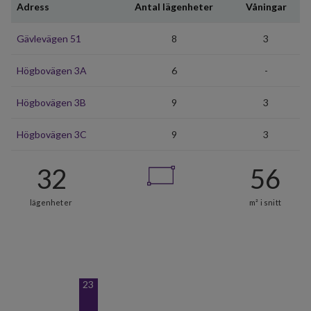
Adress
Antal lägenheter
Våningar
Gävlevägen 51
8
3
Högbovägen 3A
6
-
Högbovägen 3B
9
3
Högbovägen 3C
9
3
23