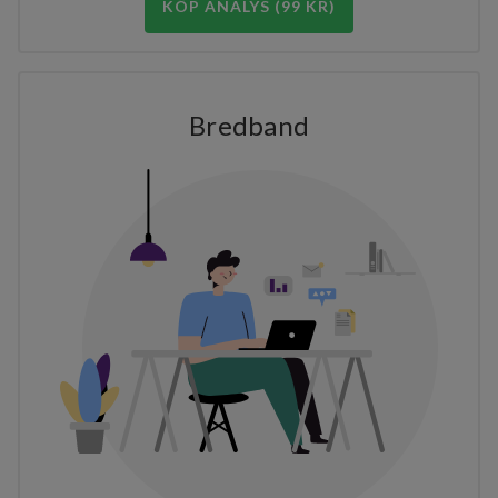
KÖP ANALYS (99 KR)
Bredband