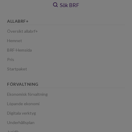
Sök BRF
ALLABRF+
Översikt allabrf+
Hemnet
BRF-Hemsida
Pris
Startpaket
FÖRVALTNING
Ekonomisk förvaltning
Löpande ekonomi
Digitala verktyg
Underhållsplan
Juridik