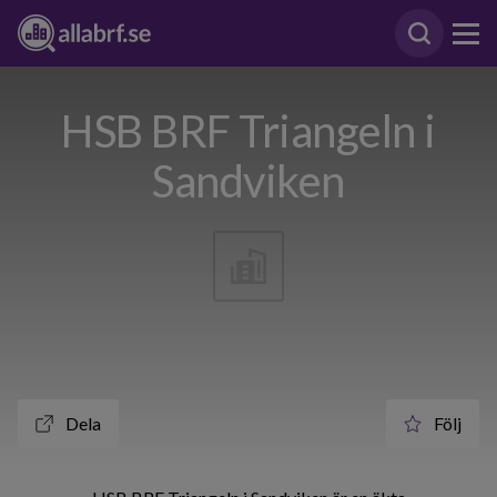
HSB BRF Triangeln i
Sandviken
Dela
Följ