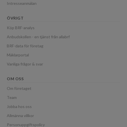
Intresseanmälan
ÖVRIGT
Köp BRF-analys
Anbudskollen - en tjänst från allabrf
BRF-data för företag
Mäklarportal
Vanliga frågor & svar
OM OSS
Om företaget
Team
Jobba hos oss
Allmänna villkor
Personuppgiftspolicy