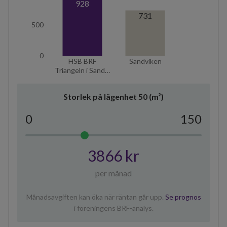
928
731
500
0
HSB BRF
Sandviken
Triangeln i Sand…
Storlek på lägenhet
50
(m²)
0
150
3866 kr
per månad
Månadsavgiften kan öka när räntan går upp.
Se prognos
i föreningens BRF-analys.