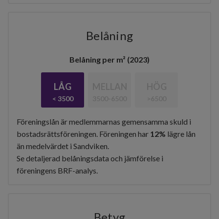
Belåning
Belåning per m² (2023)
LÅG
MELLAN
HÖG
< 3500
3500-6500
>6500
Föreningslån är medlemmarnas gemensamma skuld i
bostadsrättsföreningen. Föreningen har
12%
lägre lån
än medelvärdet i Sandviken.
Se detaljerad belåningsdata och jämförelse i
föreningens BRF-analys.
Betyg