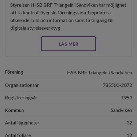
Styrelsen i HSB BRF Triangeln i Sandviken har möjlighet
att ta kontroll över sin föreningssida. Uppdatera
utseende, bild och information samt få tillgång till
digitala styrelseverktyg
LÄS MER
Förening
HSB BRF Triangeln i Sandviken
Organisationsnr
785500-2072
Registreringsår
1953
Kommun
Sandviken
Antal lägenheter
32
Antal följare
12