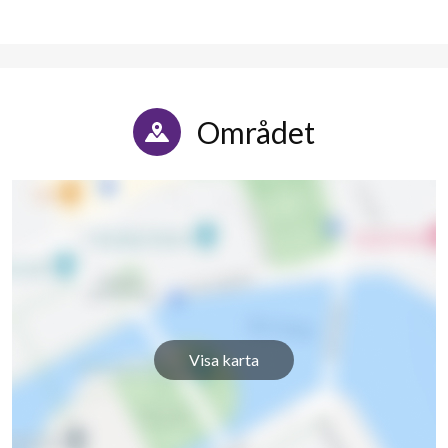
Området
Visa karta