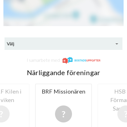
Välj
I samarbete med
Närliggande föreningar
 Kilen i
BRF Missionären
HSB
viken
Förma
Sand