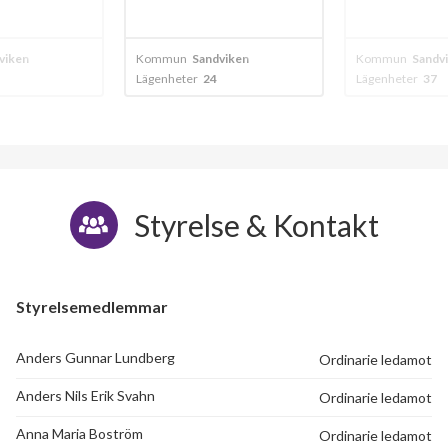
viken
Kommun
Sandviken
Kommun
Sandv
Lägenheter
24
Lägenheter
37
Styrelse & Kontakt
Styrelsemedlemmar
Anders Gunnar Lundberg
Ordinarie ledamot
Anders Nils Erik Svahn
Ordinarie ledamot
Anna Maria Boström
Ordinarie ledamot