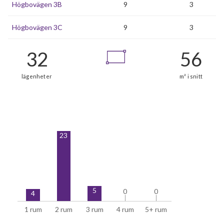
Högbovägen 3B
9
3
Högbovägen 3C
9
3
32
23
lägenheter
5
0
0
0
0
4
1 rum
2 rum
3 rum
4 rum
5+ rum