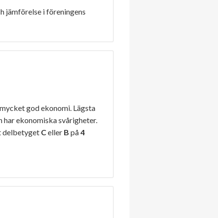
h jämförelse i föreningens
 mycket god ekonomi. Lägsta
n har ekonomiska svårigheter.
t delbetyget
C
eller
B
på
4