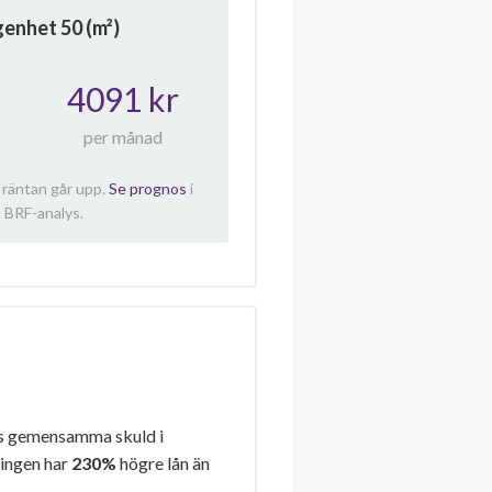
ägenhet
50
(m²)
4091 kr
per månad
 räntan går upp.
Se prognos
i
 BRF-analys.
s gemensamma skuld i
ningen har
230%
högre lån än