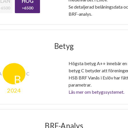
LAN
HÖG
Se detaljerad belåningsdata oc
-6500
>6500
BRF-analys.
Betyg
Högsta betyg A++ innebär en
betyg C betyder att föreninge
HSB BRF Vanås i Eslöv har fåt
parametrar.
2024
Läs mer om betygssystemet.
BRF-Analys