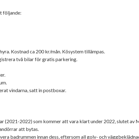
t följande:
t hyra. Kostnad ca 200 kr/mån. Kösystem tillämpas.
strera två bilar för gratis parkering.
er.
um.
rat vindarna, satt in postboxar.
mar (2021-2022) som kommer att vara klart under 2022, slutet av
andörrar att bytas.
overa badrummen innan dess, eftersom all golv- och väggbeklädna