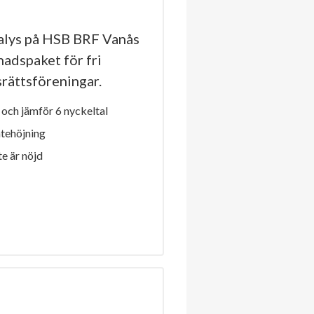
alys på HSB BRF Vanås
nadspaket för fri
dsrättsföreningar.
och jämför 6 nyckeltal
ntehöjning
e är nöjd