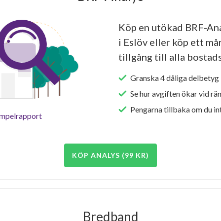
Köp en utökad BRF-An
i Eslöv eller köp ett må
tillgång till alla bosta
Granska 4 dåliga delbetyg 
Se hur avgiften ökar vid rä
Pengarna tillbaka om du int
empelrapport
KÖP ANALYS (99 KR)
Bredband