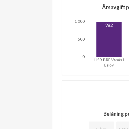
Årsavgift p
1 000
982
500
0
HSB BRF Vanås i
Eslöv
Belåning pe