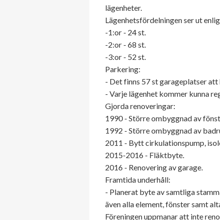
lägenheter.
Lägenhetsfördelningen ser ut enlig
-1:or - 24 st.
-2:or - 68 st.
-3:or - 52 st.
Parkering:
- Det finns 57 st garageplatser at
- Varje lägenhet kommer kunna regi
Gjorda renoveringar:
1990 - Större ombyggnad av fönst
1992 - Större ombyggnad av badr
2011 - Bytt cirkulationspump, isole
2015-2016 - Fläktbyte.
2016 - Renovering av garage.
Framtida underhåll:
- Planerat byte av samtliga stam
även alla element, fönster samt alt
Föreningen uppmanar att inte ren