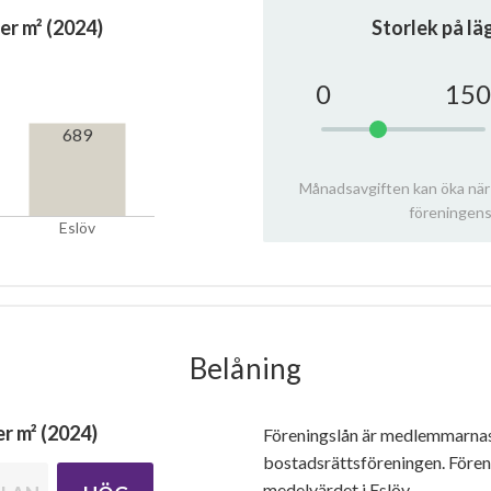
er m² (2024)
Storlek på l
0
150
689
Månadsavgiften kan öka när
föreningens
Eslöv
Belåning
r m² (2024)
Föreningslån är medlemmarna
bostadsrättsföreningen. Före
medelvärdet i Eslöv.