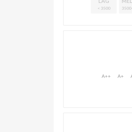
LÅG
MEL
< 3500
3500