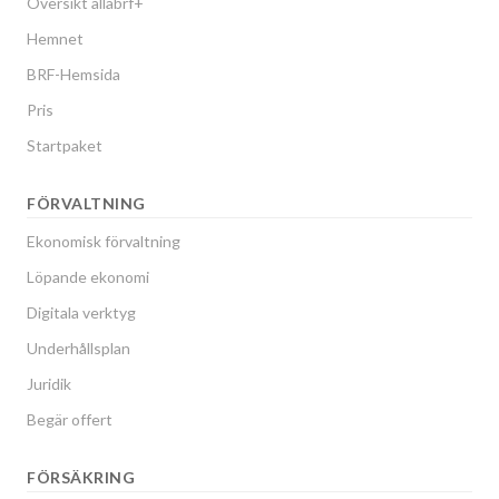
Översikt allabrf+
Hemnet
BRF-Hemsida
Pris
Startpaket
FÖRVALTNING
Ekonomisk förvaltning
Löpande ekonomi
Digitala verktyg
Underhållsplan
Juridik
Begär offert
FÖRSÄKRING