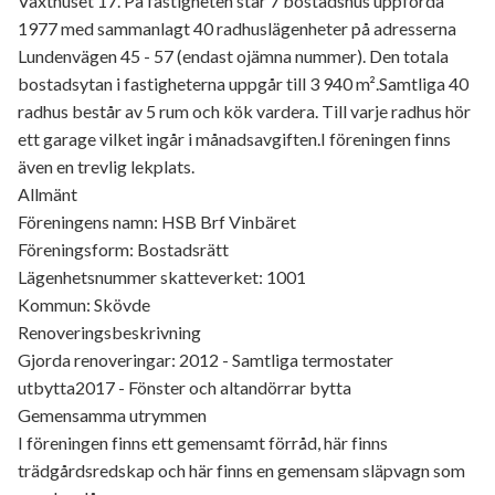
Växthuset 17. På fastigheten står 7 bostadshus uppförda
1977 med sammanlagt 40 radhuslägenheter på adresserna
Lundenvägen 45 - 57 (endast ojämna nummer). Den totala
bostadsytan i fastigheterna uppgår till 3 940 m².Samtliga 40
radhus består av 5 rum och kök vardera. Till varje radhus hör
ett garage vilket ingår i månadsavgiften.I föreningen finns
även en trevlig lekplats.
Allmänt
Föreningens namn: HSB Brf Vinbäret
Föreningsform: Bostadsrätt
Lägenhetsnummer skatteverket: 1001
Kommun: Skövde
Renoveringsbeskrivning
Gjorda renoveringar: 2012 - Samtliga termostater
utbytta2017 - Fönster och altandörrar bytta
Gemensamma utrymmen
I föreningen finns ett gemensamt förråd, här finns
trädgårdsredskap och här finns en gemensam släpvagn som