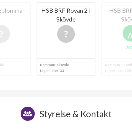
Lundenvägen 57C
1
-
gblomman
HSB BRF Rovan 2 i
HSB BRF
Skövde
Skö
Lundenvägen 57D
1
-
Lundenvägen 57E
1
-
Lundenvägen 57F
1
-
20
de
Kommun
Skövde
Kommun
Skövd
Lägenheter
33
Lägenheter
135
Styrelse & Kontakt