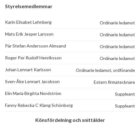
Styrelsemedlemmar
Karin Elisabet Lehnberg
Ordinarie ledamot
Mats Erik Jesper Larsson
Ordinarie ledamot
Pär Stefan Andersson Almsand
Ordinarie ledamot
Roger Per Rudolf Henriksson
Ordinarie ledamot
Johan Lennart Karlsson
Ordinarie ledamot, ordförande
Sven-Åke Lennart Jacobson
Extern firmatecknare
Elin Maria Birgitta Nordström
Suppleant
Fanny Rebecka C Klang Schönborg
Suppleant
Könsfördelning och snittålder