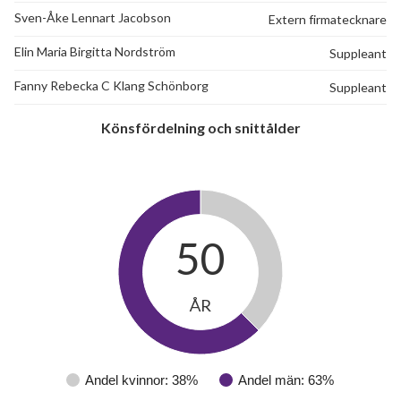
Sven-Åke Lennart Jacobson
Extern firmatecknare
Elin Maria Birgitta Nordström
Suppleant
Fanny Rebecka C Klang Schönborg
Suppleant
Könsfördelning och snittålder
50
ÅR
Andel kvinnor: 38%
Andel män: 63%