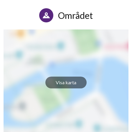
Lundenvägen 51E
1
-
Området
Lundenvägen 51F
1
-
Lundenvägen 53A
1
-
Lundenvägen 53B
1
-
Lundenvägen 53C
1
0
Lundenvägen 53D
1
-
Visa karta
Lundenvägen 55A
1
-
Lundenvägen 55B
1
-
Lundenvägen 55C
1
0
Lundenvägen 55D
1
-